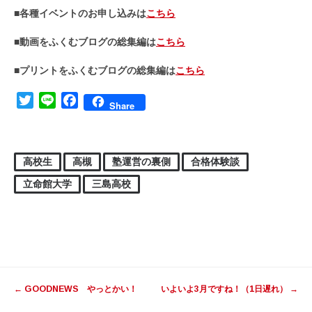
■各種イベントのお申し込みは
こちら
■動画をふくむブログの総集編は
こちら
■プリントをふくむブログの総集編は
こちら
Twitter
Line
Facebook
Share
高校生
高槻
塾運営の裏側
合格体験談
立命館大学
三島高校
投稿ナビゲーション
←
GOODNEWS やっとかい！
いよいよ3月ですね！（1日遅れ）
→