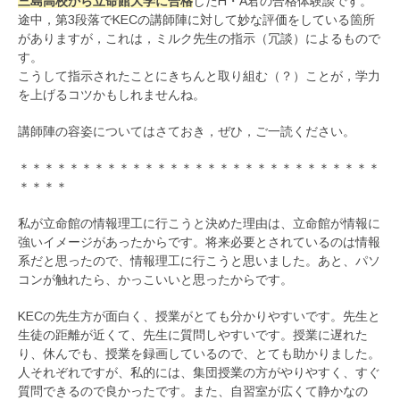
三島高校から立命館大学に合格
したH・A君の合格体験談です。
途中，第3段落でKECの講師陣に対して妙な評価をしている箇所
がありますが，これは，ミルク先生の指示（冗談）によるもので
す。
こうして指示されたことにきちんと取り組む（？）ことが，学力
を上げるコツかもしれませんね。
講師陣の容姿についてはさておき，ぜひ，ご一読ください。
＊＊＊＊＊＊＊＊＊＊＊＊＊＊＊＊＊＊＊＊＊＊＊＊＊＊＊＊＊
＊＊＊＊
私が立命館の情報理工に行こうと決めた理由は、立命館が情報に
強いイメージがあったからです。将来必要とされているのは情報
系だと思ったので、情報理工に行こうと思いました。あと、パソ
コンが触れたら、かっこいいと思ったからです。
KECの先生方が面白く、授業がとても分かりやすいです。先生と
生徒の距離が近くて、先生に質問しやすいです。授業に遅れた
り、休んでも、授業を録画しているので、とても助かりました。
人それぞれですが、私的には、集団授業の方がやりやすく、すぐ
質問できるので良かったです。また、自習室が広くて静かなの