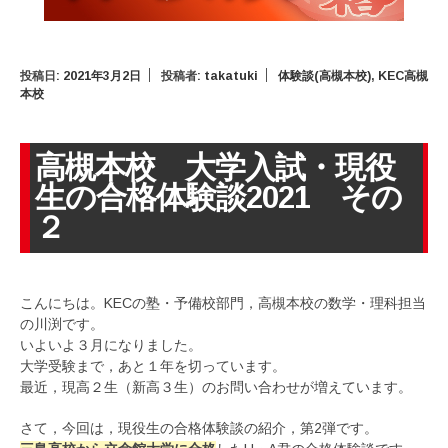
投稿日:
2021年3月2日
投稿者:
takatuki
体験談(高槻本校)
,
KEC高槻
本校
高槻本校 大学入試・現役
生の合格体験談2021 その
２
こんにちは。KECの塾・予備校部門，高槻本校の数学・理科担当
の川渕です。
いよいよ３月になりました。
大学受験まで，あと１年を切っています。
最近，現高２生（新高３生）のお問い合わせが増えています。
さて，今回は，現役生の合格体験談の紹介，第2弾です。