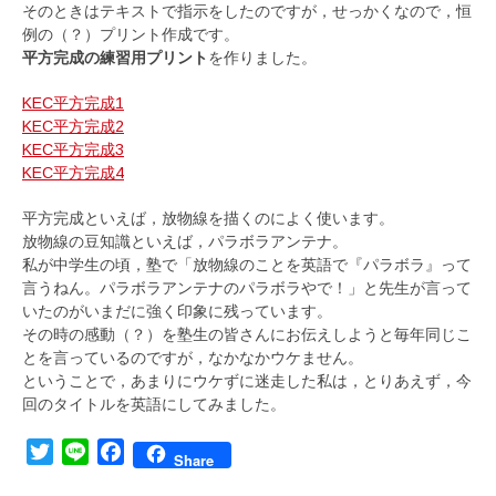
そのときはテキストで指示をしたのですが，せっかくなので，恒
例の（？）プリント作成です。
平方完成の練習用プリント
を作りました。
KEC平方完成1
KEC平方完成2
KEC平方完成3
KEC平方完成4
平方完成といえば，放物線を描くのによく使います。
放物線の豆知識といえば，パラボラアンテナ。
私が中学生の頃，塾で「放物線のことを英語で『パラボラ』って
言うねん。パラボラアンテナのパラボラやで！」と先生が言って
いたのがいまだに強く印象に残っています。
その時の感動（？）を塾生の皆さんにお伝えしようと毎年同じこ
とを言っているのですが，なかなかウケません。
ということで，あまりにウケずに迷走した私は，とりあえず，今
回のタイトルを英語にしてみました。
Twitter
Line
Facebook
Share