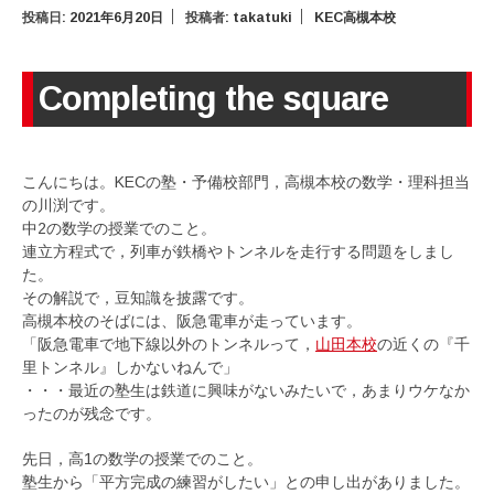
投稿日:
2021年6月20日
投稿者:
takatuki
KEC高槻本校
Completing the square
こんにちは。KECの塾・予備校部門，高槻本校の数学・理科担当
の川渕です。
中2の数学の授業でのこと。
連立方程式で，列車が鉄橋やトンネルを走行する問題をしまし
た。
その解説で，豆知識を披露です。
高槻本校のそばには、阪急電車が走っています。
「阪急電車で地下線以外のトンネルって，
山田本校
の近くの『千
里トンネル』しかないねんで」
・・・最近の塾生は鉄道に興味がないみたいで，あまりウケなか
ったのが残念です。
先日，高1の数学の授業でのこと。
塾生から「平方完成の練習がしたい」との申し出がありました。