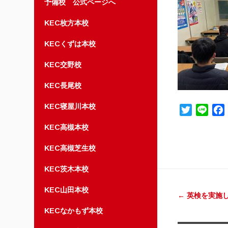
予備校 公式ページへ
KEC枚方本校
KECくずは本校
KEC交野校
KEC長尾校
KEC寝屋川本校
Twitter
Line
KEC高槻本校
KEC高槻芝生校
KEC茨木本校
投稿ナ
KEC山田本校
←
英検を実施
KECなかもず本校