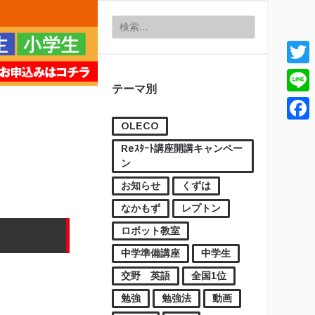
検索:
Twitt
テーマ別
Line
OLECO
Face
Reｽﾀｰﾄ講座開講キャンペー
ン
お知らせ
くずは
なかもず
レプトン
ロボット教室
中学準備講座
中学生
交野 英語
全国1位
勉強
勉強法
動画