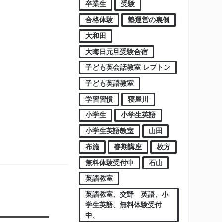
卒業生
受験
合格体験
塾運営の裏側
大和田
大晦日元旦受験合宿
子ども英会話教室 レプトン
子ども英語教室
学習習慣
寝屋川
小学生
小学生英語
小学生英語教室
山田
布施
春期講座
枚方
無料体験受付中
石山
英語教室
英語教室、交野 英語、小
学生英語、無料体験受付
中、