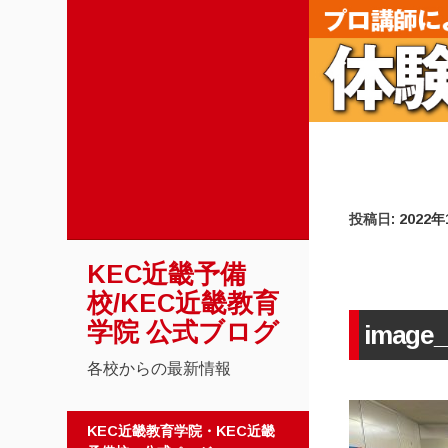
投稿日:
2022
KEC近畿予備
校/KEC近畿教育
学院 公式ブログ
image_
各校からの最新情報
コンテンツへスキップ
KEC近畿教育学院・KEC近畿