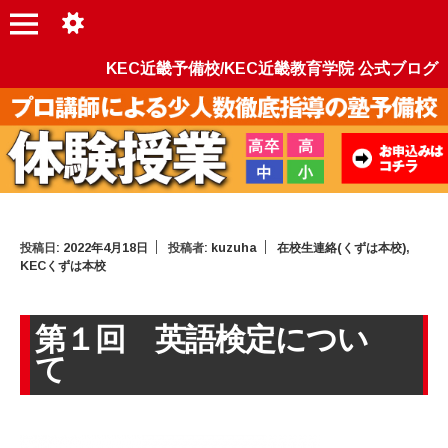
KEC近畿予備校/KEC近畿教育学院 公式ブログ
投稿日:
2022年4月18日
投稿者:
kuzuha
在校生連絡(くずは本校)
,
KECくずは本校
第１回 英語検定につい
て