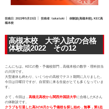
投稿日:
2022年5月15日
投稿者:
takatuki
体験談(高槻本校)
,
KEC高
槻本校
高槻本校 大学入試の合格
体験談2022 その12
こんにちは。KECの塾・予備校部門，高槻本校の数学・理科担当
の川渕です。
大型連休も終わり、いくつかの高校でテスト期間に入りました。
今日は日曜日ですが、自習室に来る生徒がとても多くなっていま
す。
さて，今回は，
高槻北高校から関西外国語大学
に合格したKさん
の体験談です。
クラブを引退した高3の6月から予備校を探し始め，無事，第1志