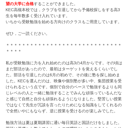
望の大学に合格
することができました。
KEC高槻本校では，クラブを引退してから予備校探しをする高3
生を毎年数多く受け入れています。
いちから受験勉強を始める方向けのクラスもご用意しています。
ぜひ，ご一読ください。
＊＊＊＊＊＊＊＊＊＊＊＊＊＊＊＊＊＊＊＊＊＊＊＊＊＊＊＊＊
＊＊＊＊
私が受験勉強に力を入れ始めたのは高3の4月からです。その頃は
まだ部活があったので、最初はターゲットを覚えるくらいでし
た。部活を引退したのは6月の初めで、その後に塾を探し始めま
した。KECを選んだのは、映像や個別塾が多い中、集団授業を受
けられるという点です。個別で自分のペースで勉強するよりも同
じレベルの人と一緒に勉強することでみんな頑張っているんだな
と感じて自然と自分も頑張れるようになりました。堅苦しい授業
ではなくて先生が冗談を言ったりためになる知識をしてくれるの
で全然いやにもならず、逆に授業を受けるのが楽しみでした。
勉強方法は夏は夏期講習に通い毎日英語と国語だけをしました。