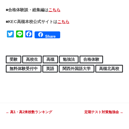
■合格体験談・総集編は
こちら
■KEC高槻本校公式サイトは
こちら
Twitter
Line
Facebook
Share
受験
高校生
高槻
勉強法
合格体験
無料体験受付中
英語
関西外国語大学
高槻北高校
投稿ナビゲーション
←
高1・高2来校数ランキング
定期テスト対策勉強会
→