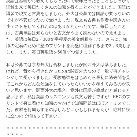
英語は基礎から教えてもらったので曖昧だったところもしっかり
理解出来て毎日たくさんの知識を得ることができました。国語は
講習で現文と古典をしました。外大は公募では国語が要らないの
ですが不安だったので受けました。現文も古典も作者や読み方の
小テストをしてくれたのはありがたかったです。毎日したこと
は、古典単語は知らないと古文がうまく読めないので覚えまし
た。英語は毎日2・300文字程度の英文解釈をして、さらに、知
識の定着のために塾のプリントを完璧に理解するまで2，3周しま
した。また、毎日英単語を50個ずつ覚えました。
私は公募では京都外大は合格しましたが関西外大は落ちました。
けれど、昔から行きたかったのは関西外大なので一般で再チャレ
ンジして受かりました。受験勉強をはじめたら最初に過去問を見
てこれからどんな勉強をしていったらいいかを考えてみるのが良
いと思います。関西外大の場合、意外に国語が簡単だと感じると
思います。私は英語のリスニングも長文も苦手ですが、KECのプ
リントで身に着けた知識のおかげで知識問題はほぼノーミスでし
た。教材を何周もするのはしんどいかもしれませんが、絶対に役
に立つので頑張って下さい。
＊＊＊＊＊＊＊＊＊＊＊＊＊＊＊＊＊＊＊＊＊＊＊＊＊＊＊＊＊
＊＊＊＊