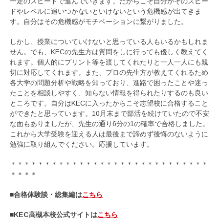
一定のスピードで進んでいきます。だからこそ自分がそのスピー
ドやレベルに追いつかないといけないという危機感が出てきま
す。自分はその危機感がモチベーションに繋がりました。
しかし、授業についていけないと思っている人もいるかもしれま
せん。でも、KECの先生方は質問をしに行っても優しく教えてく
れます。個人的にプリント等を渡してくれたりと一人一人にも親
切に対応してくれます。また、プロの先生方が教えてくれるため
各大学の問題分析や戦略を知っており、進路で困ったことや迷っ
たことを相談しやすく、知らない情報を得られたりするのも良い
ところです。自分はKECに入ったからこそ志望校に合格すること
ができたと思っています。10月末まで部活を続けていたので不安
な面もありましたが、先生の通り6分の1の確率で合格しました。
これから大学受験を迎える人は最後まで諦めず後悔のないように
勉強に取り組んでください。応援しています。
＊＊＊＊＊＊＊＊＊＊＊＊＊＊＊＊＊＊＊＊＊＊＊＊＊＊＊＊＊
＊＊＊＊
■合格体験談・総集編は
こちら
■KEC高槻本校公式サイトは
こちら