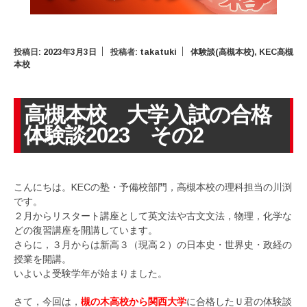
投稿日:
2023年3月3日
投稿者:
takatuki
体験談(高槻本校)
,
KEC高槻
本校
高槻本校 大学入試の合格
体験談2023 その2
こんにちは。KECの塾・予備校部門，高槻本校の理科担当の川渕
です。
２月からリスタート講座として英文法や古文文法，物理，化学な
どの復習講座を開講しています。
さらに，３月からは新高３（現高２）の日本史・世界史・政経の
授業を開講。
いよいよ受験学年が始まりました。
さて，今回は，
槻の木高校から関西大学
に合格したＵ君の体験談