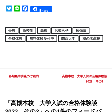
Twitter
Line
Facebook
Share
受験
高校生
高槻
お知らせ
勉強法
合格体験
無料体験受付中
関西大学
槻の木高校
投稿ナビゲーション
←
春期集中講座のご案内
高槻本校 大学入試の合格体験談
2023 その3
→
「
高槻本校 大学入試の合格体験談
2023 その2
」への1件のフィードバ