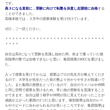
です。
高３になる直前に，受験に向けて転塾を決意し志望校に合格
する
ことができました。
高槻本校では，３月中の授業体験を受け付けています。
ぜひ，ご一読ください。
＊＊＊＊＊＊＊＊＊＊＊＊＊＊＊＊＊＊＊＊＊＊＊＊＊＊＊＊＊
＊＊＊＊
自分は高3になって受験を意識し始めた時、前まで通っていた個
別指導の塾では合格できないと思い、集団授業のKECを選びまし
た。
入って授業を受けてからは、授業はプロの先生方が教えてくださ
るので、大学生が先生だった前の塾より分かりやすさが段違いで
した。また集団の形態をとっているので、自分のライバルや仲間
と同じ空間で授業を受けるため、常に他の受験生を意識すること
ができます。自分は競う相手や仲間が目に見えてわかったことが
成績が上がった要因の1つだと思います。個別指導は自分のレベ
ルやスピードに合わせられるのが良いところですが、集団指導は