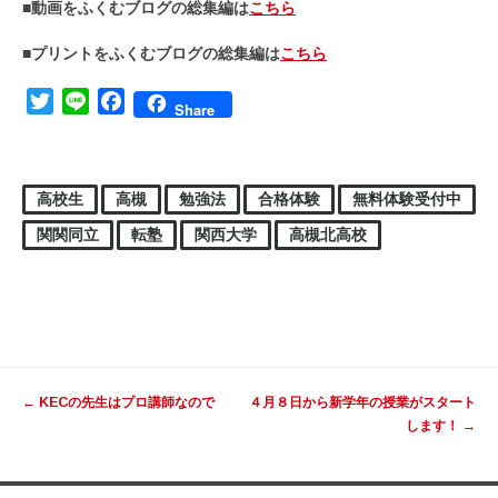
■動画をふくむブログの総集編は
こちら
■プリントをふくむブログの総集編は
こちら
Twitter
Line
Facebook
Share
高校生
高槻
勉強法
合格体験
無料体験受付中
関関同立
転塾
関西大学
高槻北高校
投稿ナビゲーション
←
KECの先生はプロ講師なので
４月８日から新学年の授業がスタート
します！
→