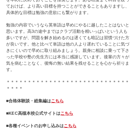
ておけば、より高い目標を持つことができることもありますし、
具体的な目標は勉強の意欲にも繋がります。
勉強の内容でいうなら英単語は早めにやるに越したことはないと
思います。高3の途中まではクラブ活動を精いっぱいという人も
多いですが、問題を解き始めるのは遅くても暗記は習慣づけた方
が良いです。他と比べて単語は他の人より遅れていることに気づ
きにくいので早めに取り組みましょう。親身に相談に乗って下さ
った学校や塾の先生方には本当に感謝しています。後輩の方々が
気を病むことなく、後悔の無い結果を残せることを心から祈りま
す。
＊＊＊＊＊＊＊＊＊＊＊＊＊＊＊＊＊＊＊＊＊＊＊＊＊＊＊＊＊
＊＊＊＊
■合格体験談・総集編は
こちら
■KEC高槻本校公式サイトは
こちら
■各種イベントのお申し込みは
こちら