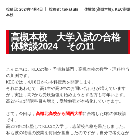
投稿日:
2024年4月4日
投稿者:
takatuki
体験談(高槻本校)
,
KEC高槻
本校
高槻本校 大学入試の合格
体験談2024 その11
こんにちは。KECの塾・予備校部門，高槻本校の数学・理科担当
の川渕です。
KECでは，4月8日から本科授業を開講します。
それにあわせて，高1生や高3生のお問い合わせが増えています
が，実は，高2から受験勉強を始めようとする方も毎年います。
高2からは開講科目も増え，受験勉強が本格化していきます。
さて，今回は，
高槻北高校から関西大学
に合格したI君の体験談
です。
高2の春に転塾してKECに入学し，志望校合格を果たしました。
私も彼の物理の授業を何回か担当したのですが，自分で考えなが