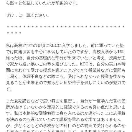
ら黙々と勉強していたのが印象的です。
ぜひ，ご一読ください。
＊＊＊＊＊＊＊＊＊＊＊＊＊＊＊＊＊＊＊＊＊＊＊＊＊＊＊＊＊
＊＊＊＊
私は高校2年生の春頃にKECに入学しました。前に通っていた塾
では問題演習を中心に学習していたのですが、高校入学から1年
経った頃、自分の基礎的な部分が出来ていないと考え、授業が主
で家から通い易いこの塾を選びました。KECは、自分の実力や時
間に合わせて受ける授業を選ぶことができて授業後などに質問も
し易く、体調不良などの際にも、受けられなかった授業を後から
見ることが出来るので知らない所や苦手を残しにくいのが魅力で
す。
また夏期講習などで広い範囲を復習し、自分が一度学んだ筈の箇
所が抜けていないかを定期的に確認できるのも良い点だと思いま
す。私は本格的な受験勉強に身を入れるのが遅かった上に志望校
を決めるのも遅れていたので講釈を垂れる立場ではありません
が、少なくともどの学校がどの科目のどの範囲で受けられるのか
を早めに決めておくことを推奨します。ある程度まで科目を絞っ