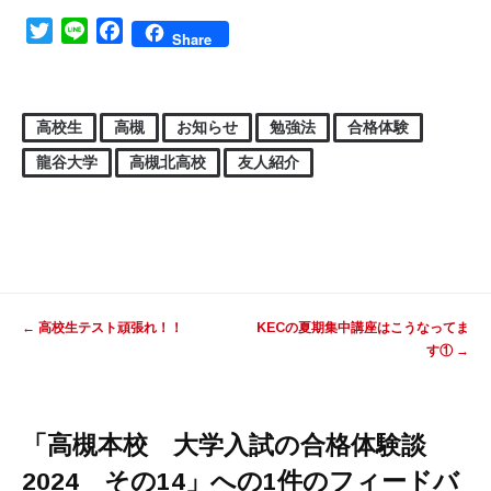
Twitter
Line
Facebook
Share
高校生
高槻
お知らせ
勉強法
合格体験
龍谷大学
高槻北高校
友人紹介
投稿ナビゲーション
←
高校生テスト頑張れ！！
KECの夏期集中講座はこうなってま
す①
→
「
高槻本校 大学入試の合格体験談
2024 その14
」への1件のフィードバ