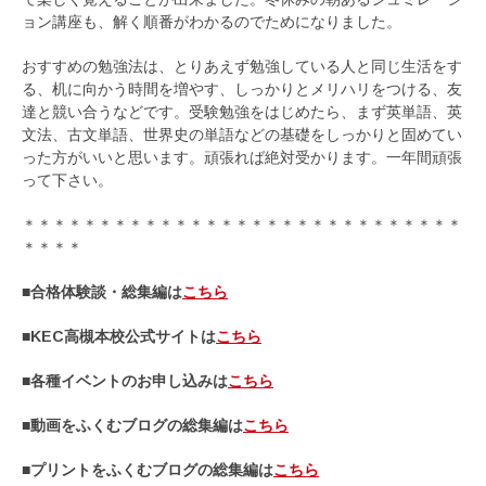
ョン講座も、解く順番がわかるのでためになりました。
おすすめの勉強法は、とりあえず勉強している人と同じ生活をす
る、机に向かう時間を増やす、しっかりとメリハリをつける、友
達と競い合うなどです。受験勉強をはじめたら、まず英単語、英
文法、古文単語、世界史の単語などの基礎をしっかりと固めてい
った方がいいと思います。頑張れば絶対受かります。一年間頑張
って下さい。
＊＊＊＊＊＊＊＊＊＊＊＊＊＊＊＊＊＊＊＊＊＊＊＊＊＊＊＊＊
＊＊＊＊
■合格体験談・総集編は
こちら
■KEC高槻本校公式サイトは
こちら
■各種イベントのお申し込みは
こちら
■動画をふくむブログの総集編は
こちら
■プリントをふくむブログの総集編は
こちら