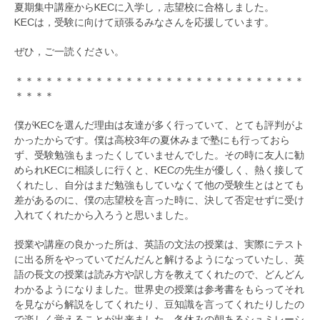
夏期集中講座からKECに入学し，志望校に合格しました。
KECは，受験に向けて頑張るみなさんを応援しています。
ぜひ，ご一読ください。
＊＊＊＊＊＊＊＊＊＊＊＊＊＊＊＊＊＊＊＊＊＊＊＊＊＊＊＊＊
＊＊＊＊
僕がKECを選んだ理由は友達が多く行っていて、とても評判がよ
かったからです。僕は高校3年の夏休みまで塾にも行っておら
ず、受験勉強もまったくしていませんでした。その時に友人に勧
められKECに相談しに行くと、KECの先生が優しく、熱く接して
くれたし、自分はまだ勉強もしていなくて他の受験生とはとても
差があるのに、僕の志望校を言った時に、決して否定せずに受け
入れてくれたから入ろうと思いました。
授業や講座の良かった所は、英語の文法の授業は、実際にテスト
に出る所をやっていてだんだんと解けるようになっていたし、英
語の長文の授業は読み方や訳し方を教えてくれたので、どんどん
わかるようになりました。世界史の授業は参考書をもらってそれ
を見ながら解説をしてくれたり、豆知識を言ってくれたりしたの
で楽しく覚えることが出来ました。冬休みの朝あるシュミレーシ