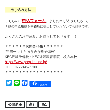
申し込み方法
申込フォーム
こちらの「
」よりお申し込みください。
＊紙の申込用紙を事務所に提出していただいても結構です。
たくさんのお申込み、お待ちしております！！
＊＊＊＊＊＊お問合せ先＊＊＊＊＊＊
“宇宙一キミと向き合う塾予備校”
KEC近畿予備校・KEC近畿教育学院 枚方本校
https://www.prep.kec.ne.jp/
TEL：072-845-7700
＊＊＊＊＊＊＊＊＊＊＊＊＊＊＊＊＊
Twitter
Line
Facebook
Share
公開講座
高2
高1