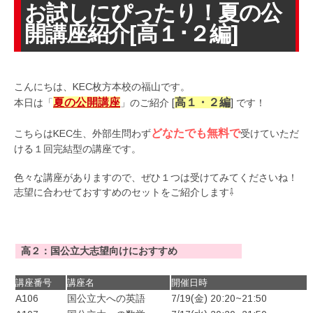
お試しにぴったり！夏の公
開講座紹介[高１･２編]
こんにちは、KEC枚方本校の福山です。
夏の公開講座
高１・２編
本日は「
」のご紹介 [
] です！
どなたでも無料で
こちらはKEC生、外部生問わず
受けていただ
ける１回完結型の講座です。
色々な講座がありますので、ぜひ１つは受けてみてくださいね！
志望に合わせておすすめのセットをご紹介します⇩
高２：国公立大志望向けにおすすめ
講座番号
講座名
開催日時
A106
国公立大への英語
7/19(金) 20:20~21:50