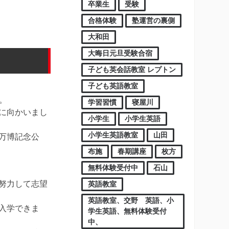
卒業生
受験
合格体験
塾運営の裏側
大和田
大晦日元旦受験合宿
子ども英会話教室 レプトン
子ども英語教室
。
学習習慣
寝屋川
に向かいまし
小学生
小学生英語
小学生英語教室
山田
万博記念公
布施
春期講座
枚方
無料体験受付中
石山
努力して志望
英語教室
英語教室、交野 英語、小
入学できま
学生英語、無料体験受付
中、