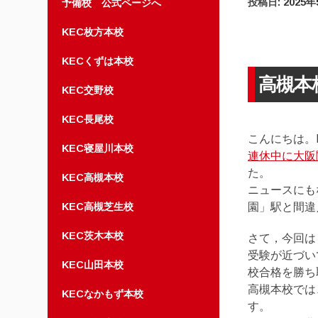
投稿日:
2025年
予備校 公式ページへ
KEC枚方本校
KECくずは本校
高槻本
KEC交野校
KEC長尾校
こんにちは。
KEC寝屋川本校
連休中に大阪
た。
KEC高槻本校
ニュースにも
KEC高槻芝生校
園」駅と間違
KEC茨木本校
さて，今回は
受験が近づい
KEC山田本校
校合格を勝ち
高槻本校では
KECなかもず本校
す。