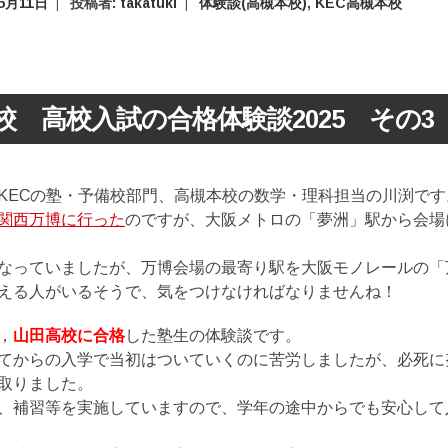
5月11日
投稿者:
takatuki
体験談(高槻本校)
,
KEC高槻本校
校 高校入試の合格体験談2025 その3
KECの塾・予備校部門、高槻本校の数学・理科担当の川渕です
関西万博に行った
のですが、大阪メトロの「夢洲」駅から会場
なっていましたが、万博会場の最寄り駅を大阪モノレールの「
える人がいるそうで、気をつけなければなりませんね！
，
山田高校に合格
した塾生の体験談です。
てからの入学で当初はついていくのに苦労しましたが、必死に
取りました。
、補習等を実施していますので、学年の途中からでも安心して