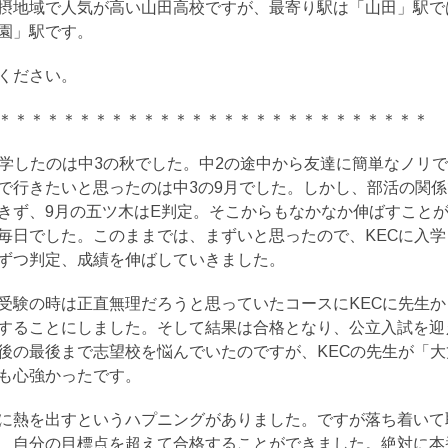
摂地域で人気が高い山田高校ですが、最寄り駅は「山田」駅で
園」駅です。
ください。
＊＊＊＊＊＊＊＊＊＊＊＊＊＊＊＊＊＊＊＊＊＊＊＊＊＊＊
入学したのは中3の秋でした。中2の途中から友達に簡単なノリ
で行きたいと思ったのは中3の9月でした。しかし、部活の関
きず、9月の五ツ木はE判定。そこからもなかなか伸ばすこと
毎日でした。このままでは、まずいと思ったので、KECに入
ずつ判定、成績を伸ばしていきました。
受験の時は正直無理だろうと思っていたコースにKECに先生
することにしました。そして結果は合格となり、公立入試を迎
後の最後まで志望校を悩んでいたのですが、KECの先生が「
も心強かったです。
に熱を出すというハプニングがありました。ですが落ち着いて
、自分の目標点を超えて合格することができました。絶対に本