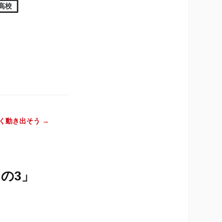
高校
く動き出そう
→
の3
」