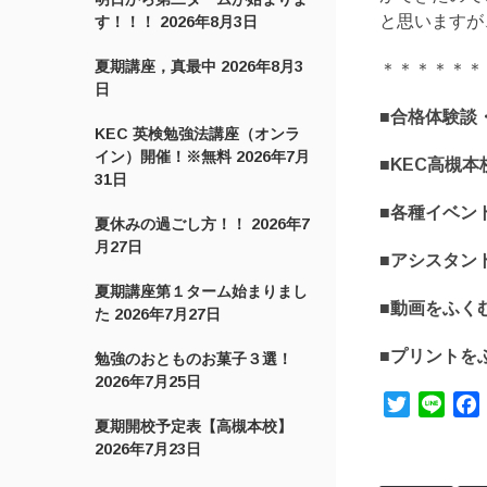
と思いますが
す！！！
2026年8月3日
夏期講座，真最中
2026年8月3
＊＊＊＊＊＊
日
■合格体験談
KEC 英検勉強法講座（オンラ
イン）開催！※無料
2026年7月
■KEC高槻
31日
■各種イベン
夏休みの過ごし方！！
2026年7
月27日
■アシスタン
夏期講座第１ターム始まりまし
■動画をふく
た
2026年7月27日
■プリントを
勉強のおとものお菓子３選！
2026年7月25日
Twitter
Line
夏期開校予定表【高槻本校】
2026年7月23日