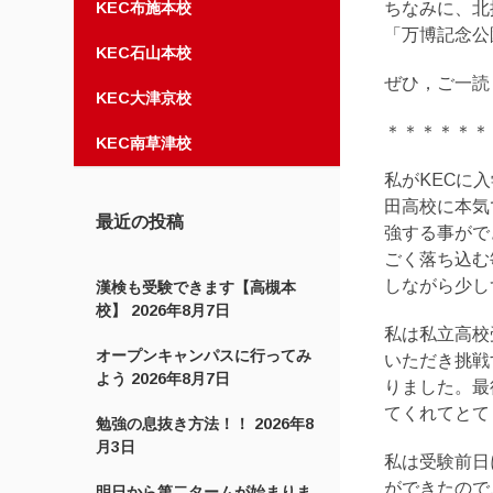
KEC布施本校
ちなみに、北
「万博記念公
KEC石山本校
ぜひ，ご一読
KEC大津京校
＊＊＊＊＊＊
KEC南草津校
私がKECに
田高校に本気
最近の投稿
強する事がで
ごく落ち込む
しながら少し
漢検も受験できます【高槻本
校】
2026年8月7日
私は私立高校
オープンキャンパスに行ってみ
いただき挑戦
よう
2026年8月7日
りました。最
てくれてとて
勉強の息抜き方法！！
2026年8
月3日
私は受験前日
ができたので
明日から第二タームが始まりま