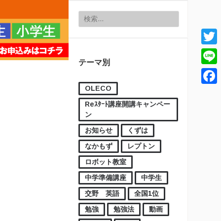
検索:
Twitt
テーマ別
Line
OLECO
Face
Reｽﾀｰﾄ講座開講キャンペー
ン
お知らせ
くずは
なかもず
レプトン
ロボット教室
中学準備講座
中学生
交野 英語
全国1位
勉強
勉強法
動画