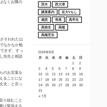
はなくお隣の
茨木
西大津
講座案内
近大Vもし
速読
長尾
高卒生
高校生
高槻
高槻芝生
でさそわれた山
係でなかなか勉
ができず、すっ
2026年8月
学し先生と相談
月
火
水
木
金
土
日
1
2
3
4
5
6
7
8
9
からのお言葉を
10
11
12
13
14
15
16
えることにな
17
18
19
20
21
22
23
大丈夫」と言っ
24
25
26
27
28
29
30
31
« 7月
取り組むこと
番は緊張する