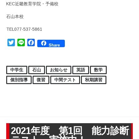
KEC近畿教育学院・予備校
石山本校
TEL077-537-5861
Twitter
Line
Facebook
Share
中学生
石山
お知らせ
英語
数学
個別指導
復習
中間テスト
秋期講習
2021年度 第1回 能力診断