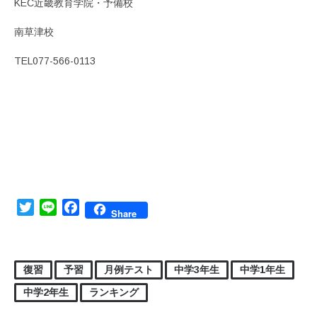
KEC近畿教育学院・予備校
南草津校
TEL077-566-0113
Twitter
Line
Facebook
Share
復習
予習
月例テスト
中学3年生
中学1年生
中学2年生
ランキング