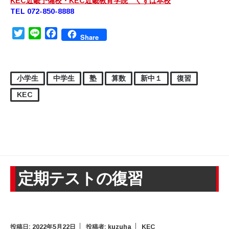
KEC近畿予備校・KEC近畿教育学院 くずは本校
TEL 072-850-8888
Twitter
Line
Facebook
Share
小学生
中学生
塾
算数
新中１
復習
KEC
定期テストの復習
投稿日:
2022年5月22日
投稿者:
kuzuha
KEC