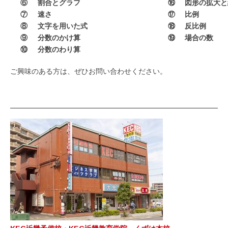
⑥
割合とグラフ
⑯
図形の拡大と
⑦
速さ
⑰
比例
⑧
文字を用いた式
⑱
反比例
⑨
分数のかけ算
⑲
場合の数
⑩
分数のわり算
ご興味のある方は、ぜひお問い合わせください。