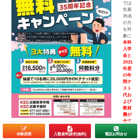
では
先着
35名
の方
を対
象に
本科
入学
金と
2021
年度
の年
間テ
スト
代お
よび
教材
費が
全て
無料
になります！
体験授業
入塾資料請求[無料]
電話お問合せ