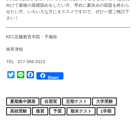
向けて最後の基礎固めをしたい方、早めに夏休みの宿題を終わら
せたい方、いろいろな方にオススメですので、ぜひ一度ご検討下
さい！
KEC近畿教育学院・予備校
南草津校
TEL 077-566-0113
Twitter
Line
Facebook
Share
夏期集中講座
自習室
定期テスト
大学受験
高校受験
復習
予習
期末テスト
1学期