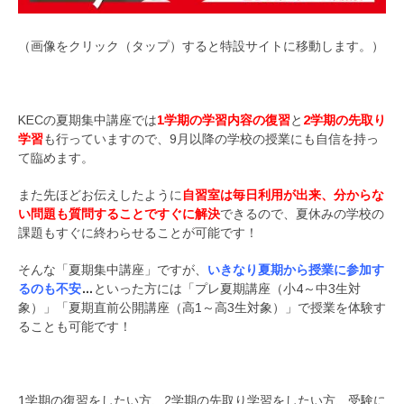
（画像をクリック（タップ）すると特設サイトに移動します。）
KECの夏期集中講座では
1学期の学習内容の復習
と
2学期の先取り
学習
も行っていますので、9月以降の学校の授業にも自信を持っ
て臨めます。
また先ほどお伝えしたように
自習室は毎日利用が出来、分からな
い問題も質問
することですぐに解決
できるので、夏休みの学校の
課題もすぐに終わらせることが可能です！
そんな「夏期集中講座」ですが、
いきなり夏期から授業に参加す
るのも不安
…
といった方には「プレ夏期講座（小4～中3生対
象）」「夏期直前公開講座（高1～高3生対象）」で授業を体験す
ることも可能です！
1学期の復習をしたい方、2学期の先取り学習をしたい方、受験に