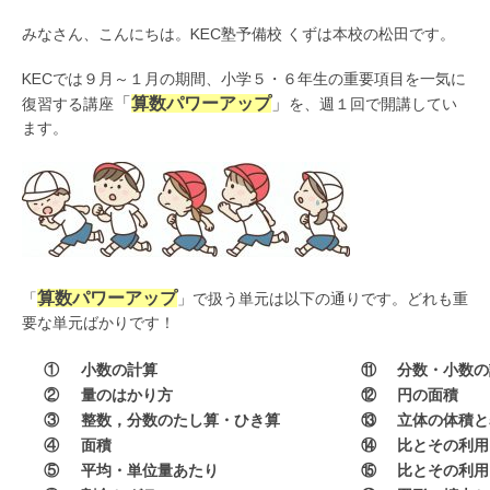
みなさん、こんにちは。KEC塾予備校 くずは本校の松田です。
KECでは９月～１月の期間、小学５・６年生の重要項目を一気に
「
算数パワーアップ
」
復習する講座
を、週１回で開講してい
ます。
算数パワーアップ
「
」で扱う単元は以下の通りです。どれも重
要な単元ばかりです！
①
小数の計算
⑪
分数・小数の
②
量のはかり方
⑫
円の面積
③
整数，分数のたし算・ひき算
⑬
立体の体積と
④
面積
⑭
比とその利用
⑤
平均・単位量あたり
⑮
比とその利用