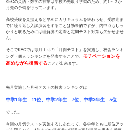
KECの英語・数学の授業は学校の先取り学習のため、約1～２か
月先の予習を行っています。
高校受験を見据えると早めにカリキュラムを終わらせ、受験期ま
でに繰り返し入試演習をすることは効果的ですが、内申点もしっ
かりと取るためには理解度の定着と定期テスト対策も欠かせませ
ん。
そこでKECでは毎月１回の「月例テスト」を実施し、校舎ランキ
モチベーションを
ング・個人ランキングを発表することで、
高めながら復習する
ことが出来ます。
先月実施した月例テストの校舎ランキングは
中学1年生 11位、中学2年生 7位、中学3年生 5位
でした。
今回の月例テストを実施するにあたって、各学年ともに順位アッ