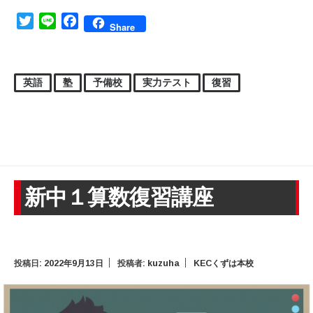
Twitter
Line
Facebook
Share
英語
塾
予備校
実力テスト
復習
新中１算数復習講座
投稿日:
2022年9月13日
投稿者:
kuzuha
KECくずは本校