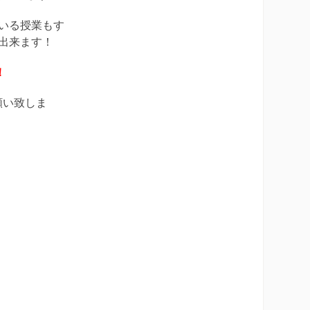
いる授業もす
出来ます！
！
願い致しま