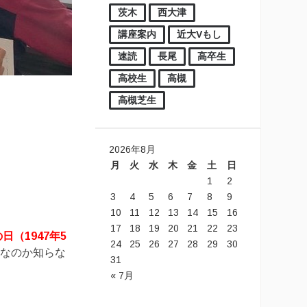
茨木
西大津
講座案内
近大Vもし
速読
長尾
高卒生
高校生
高槻
高槻芝生
2026年8月
月
火
水
木
金
土
日
1
2
3
4
5
6
7
8
9
10
11
12
13
14
15
16
17
18
19
20
21
22
23
日（1947年5
24
25
26
27
28
29
30
日なのか知らな
31
« 7月