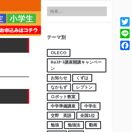
検索:
Twitt
テーマ別
Line
OLECO
Face
Reｽﾀｰﾄ講座開講キャンペー
ン
お知らせ
くずは
なかもず
レプトン
ロボット教室
中学準備講座
中学生
交野 英語
全国1位
勉強
勉強法
動画