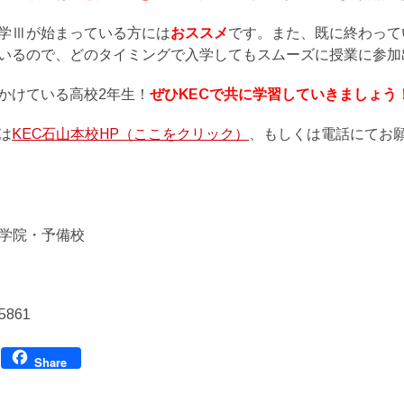
学Ⅲが始まっている方には
おススメ
です。また、既に終わって
いるので、どのタイミングで入学してもスムーズに授業に参加
かけている高校2年生！
ぜひKECで共に学習していきましょう
は
KEC石山本校HP（ここをクリック）
、もしくは電話にてお
育学院・予備校
5861
Facebook
Share