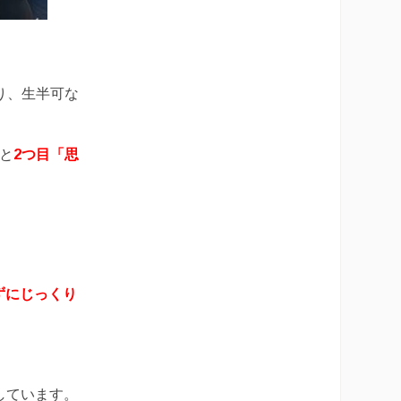
り、生半可な
と
2つ目「思
。
ずにじっくり
しています。