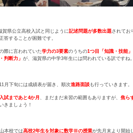
滋賀県公立高校入試と同じように
記述問題が多数出題
されてお
正答することが困難です。
の際に言われていた
学力の3要素
のうちの
1つ目「知識・技能」
・判断力」
が、滋賀県の中学3年生には問われている訳ですね
11月下旬には成績表が届き、順次
進路面談
も行っていきます。
入試まであと4か月
、まだまだ未習の範囲もありますが、
焦ら
いきましょう！
石山本校では
高校2年生を対象に数学Ⅲの授業
が先月末より開始