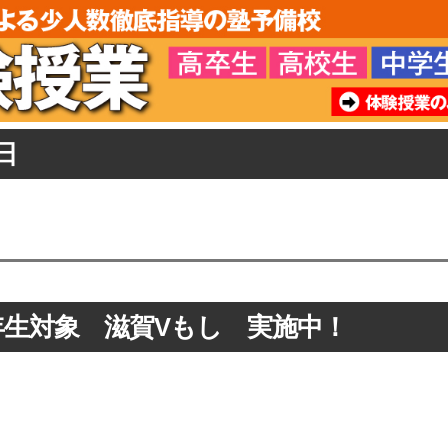
日
年生対象 滋賀Vもし 実施中！