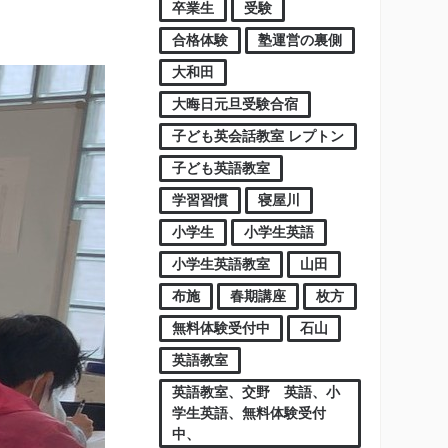
卒業生
受験
合格体験
塾運営の裏側
大和田
大晦日元旦受験合宿
子ども英会話教室 レプトン
子ども英語教室
学習習慣
寝屋川
小学生
小学生英語
小学生英語教室
山田
布施
春期講座
枚方
無料体験受付中
石山
英語教室
英語教室、交野 英語、小
学生英語、無料体験受付
中、