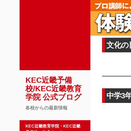
文化の
KEC近畿予備
校/KEC近畿教育
中学3
学院 公式ブログ
各校からの最新情報
コンテンツへスキップ
KEC近畿教育学院・KEC近畿