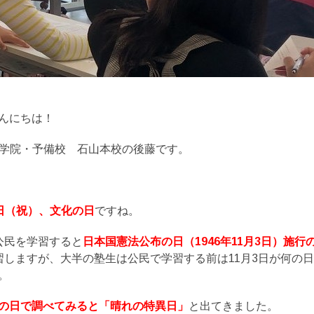
んにちは！
育学院・予備校 石山本校の後藤です。
3日（祝）、文化の日
ですね。
公民を学習すると
日本国憲法公布の日（1946年11月3日）施行の
習しますが、大半の塾生は公民で学習する前は11月3日が何の
。
の日で調べてみると「晴れの特異日」
と出てきました。