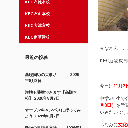
KEC布施本校
KEC石山本校
KEC大津京校
KEC南草津校
みなさん、こ
最近の投稿
KEC近畿教
基礎固めの大事さ！！！
2026
年8月8日
今日は
11月
漢検も受験できます【高槻本
校】
2026年8月7日
中学3年生で
月3日）
を学
オープンキャンパスに行ってみ
いみたいです
よう
2026年8月7日
ちなみに
文化
勉強の息抜き方法！！
2026年8