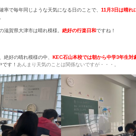
確率で毎年同じような天気になる日のことで、
11月3日は晴
。
の滋賀県大津市は晴れ模様。
絶好の行楽日和
ですね！
、絶好の晴れ模様の中、
KEC石山本校では朝から中学3年生対
中です！
あんまり天気のことは関係ないですが・・・。