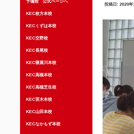
予備校 公式ページへ
投稿日:
2020年
KEC枚方本校
KECくずは本校
KEC交野校
KEC長尾校
KEC寝屋川本校
KEC高槻本校
KEC高槻芝生校
KEC茨木本校
KEC山田本校
KECなかもず本校