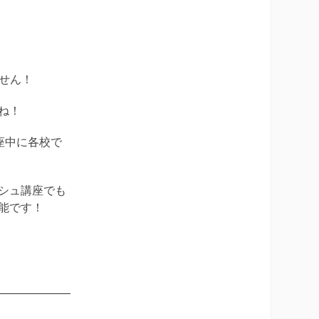
せん！
ね！
座中に各校で
シュ講座でも
能です！