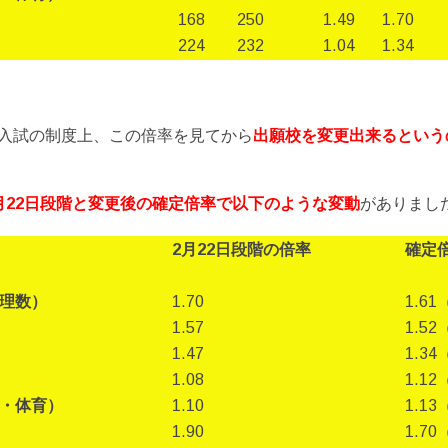
168
250
1.49
1.70
224
232
1.04
1.34
入試の制度上、この倍率を見てから
出願校を変更出来るという
月22日段階と変更後の確定倍率で以下のような変動
がありまし
2月22日段階の倍率
確定
理数）
1.70
1.61
1.57
1.52
1.47
1.34
1.08
1.12
・体育）
1.10
1.13
1.90
1.70