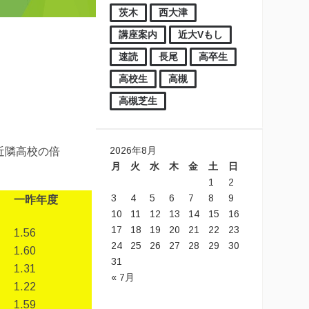
茨木
西大津
講座案内
近大Vもし
速読
長尾
高卒生
高校生
高槻
高槻芝生
2026年8月
近隣高校の倍
月
火
水
木
金
土
日
1
2
3
4
5
6
7
8
9
一昨年度
10
11
12
13
14
15
16
17
18
19
20
21
22
23
1.56
24
25
26
27
28
29
30
1.60
31
1.31
« 7月
1.22
1.59