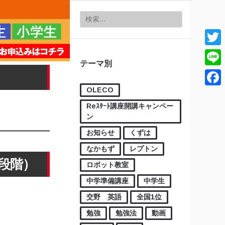
検索:
Twitt
テーマ別
Line
OLECO
Face
Reｽﾀｰﾄ講座開講キャンペー
ン
お知らせ
くずは
なかもず
レプトン
日段階）
ロボット教室
中学準備講座
中学生
交野 英語
全国1位
勉強
勉強法
動画