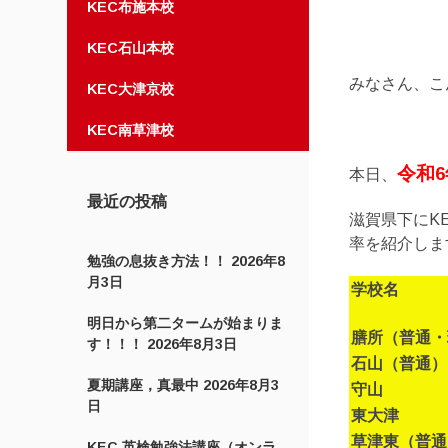
KEC布施本校
KEC石山本校
みなさん、こ
KEC大津京校
KEC南草津校
令和
本日、
最近の投稿
滋賀県下にK
率を紹介しま
勉強の息抜き方法！！
2026年8
月3日
学校名
明日から第二タームが始まりま
膳所（普通・
す！！！
2026年8月3日
石山（普通）
夏期講座，真最中
2026年8月3
守山
日
東大津
草津東（普通
KEC 英検勉強法講座（オンラ