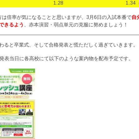
1.28
1.34
方は倍率が気になることと思いますが、3月6日の入試本番で
自
できるよう
、赤本演習・弱点単元の克服に努めましょう！
わると卒業式、そして合格発表と慌ただしく過ぎていきます。
格発表当日に各高校にて以下のような案内物を配布予定です。