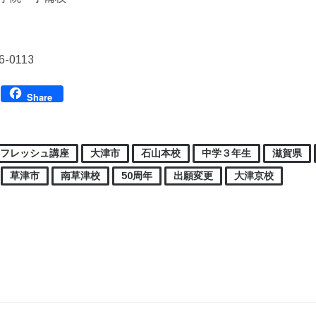
6-0113
Facebook
Share
フレッシュ講座
大津市
石山本校
中学３年生
滋賀県
草津市
南草津校
50周年
出願変更
大津京校