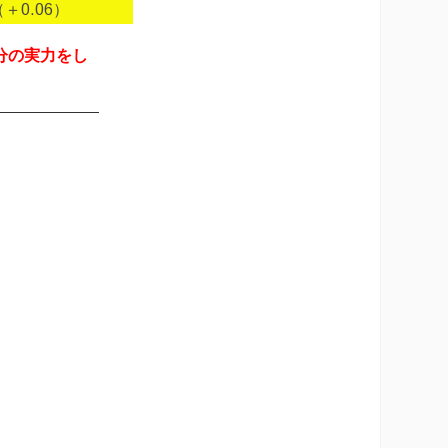
（＋0.06）
分の実力をし