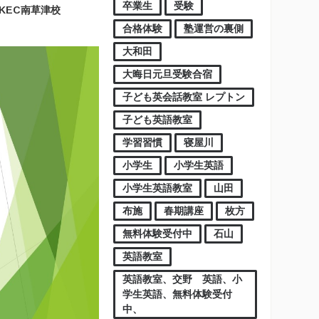
卒業生
受験
KEC南草津校
合格体験
塾運営の裏側
大和田
大晦日元旦受験合宿
子ども英会話教室 レプトン
子ども英語教室
学習習慣
寝屋川
小学生
小学生英語
小学生英語教室
山田
布施
春期講座
枚方
無料体験受付中
石山
英語教室
英語教室、交野 英語、小
学生英語、無料体験受付
中、