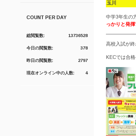
玉川
中学3年生の
COUNT PER DAY
っかりと発揮
総閲覧数:
13736528
高校入試が終
今日の閲覧数:
378
KECでは合
昨日の閲覧数:
2797
現在オンライン中の人数:
4