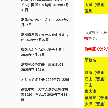
大津（普通）
イン）開催！※無料
2026年7月
31日
玉川
夏休みの過ごし方！！
2026年7
月27日
滋賀県の高校
夏期講座第１ターム始まりまし
徴
です。
た
2026年7月27日
前年度では2
勉強のおとものお菓子３選！
2026年7月25日
学校名
夏期開校予定表【高槻本校】
2026年7月23日
膳所（普通・
石山（普通）
とりあえず５分
2026年7月22日
守山
高槻本校 大学入試の合格体験
東大津
談2026 その15
2026年7月22
草津東（普通
日
大津（普通）