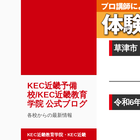
草津市
KEC近畿予備
校/KEC近畿教育
令和6
学院 公式ブログ
各校からの最新情報
コンテンツへスキップ
KEC近畿教育学院・KEC近畿