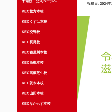
予備校 公式ページへ
投稿日:
2024
KEC枚方本校
KECくずは本校
KEC交野校
KEC長尾校
KEC寝屋川本校
KEC高槻本校
KEC高槻芝生校
KEC茨木本校
KEC山田本校
KECなかもず本校