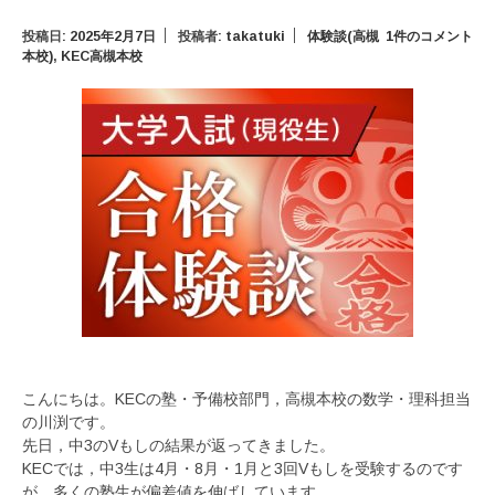
投稿日:
2025年2月7日
投稿者:
takatuki
体験談(高槻
1件のコメント
本校)
,
KEC高槻本校
こんにちは。KECの塾・予備校部門，高槻本校の数学・理科担当
の川渕です。
先日，中3のVもしの結果が返ってきました。
KECでは，中3生は4月・8月・1月と3回Vもしを受験するのです
が，多くの塾生が偏差値を伸ばしています。