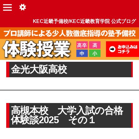
KEC近畿予備校/KEC近畿教育学院 公式ブログ
金光大阪高校
高槻本校 大学入試の合格
体験談2025 その１