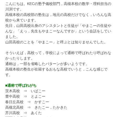
こんにちは。KECの塾予備校部門，高槻本校の数学・理科担当の
川渕です。
高槻本校の高校部の塾生は，地元の高校だけでなく，いろんな高
校から来ています。
先日，山田高校出身のアシスタントと生徒が「やまこーの生徒や
んな」「えっ，先生もやまこーなんですか」という会話をしてい
ました。
山田高校のことを「やまこー」と呼ぶとは知りませんでした。
そういえば，高校って，学校によって通称で呼ばれたり呼ばれな
かったりします。
通称は，一部を省略したパターンが多いようです。
高槻本校の塾生が在籍するおもな高校でいうと，こんな感じで
す。
■通称で呼ばれがち
茨木高校 ⇒ いばこー
豊中高校 ⇒ とよこー
春日丘高校 ⇒ かすこー
高槻北高校 ⇒ きたこー，たかきた
芥川高校 ⇒ あくた