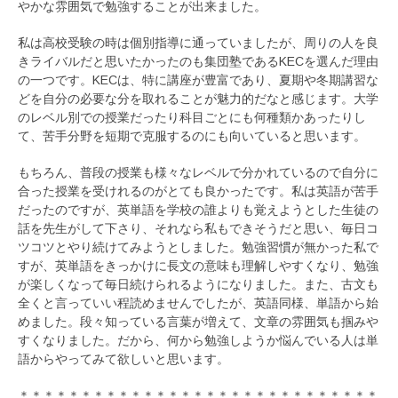
やかな雰囲気で勉強することが出来ました。
私は高校受験の時は個別指導に通っていましたが、周りの人を良
きライバルだと思いたかったのも集団塾であるKECを選んだ理由
の一つです。KECは、特に講座が豊富であり、夏期や冬期講習な
どを自分の必要な分を取れることが魅力的だなと感じます。大学
のレベル別での授業だったり科目ごとにも何種類かあったりし
て、苦手分野を短期で克服するのにも向いていると思います。
もちろん、普段の授業も様々なレベルで分かれているので自分に
合った授業を受けれるのがとても良かったです。私は英語が苦手
だったのですが、英単語を学校の誰よりも覚えようとした生徒の
話を先生がして下さり、それなら私もできそうだと思い、毎日コ
ツコツとやり続けてみようとしました。勉強習慣が無かった私で
すが、英単語をきっかけに長文の意味も理解しやすくなり、勉強
が楽しくなって毎日続けられるようになりました。また、古文も
全くと言っていい程読めませんでしたが、英語同様、単語から始
めました。段々知っている言葉が増えて、文章の雰囲気も掴みや
すくなりました。だから、何から勉強しようか悩んでいる人は単
語からやってみて欲しいと思います。
＊＊＊＊＊＊＊＊＊＊＊＊＊＊＊＊＊＊＊＊＊＊＊＊＊＊＊＊＊