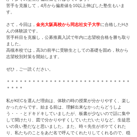
苦手を克服して，4月から偏差値を10以上伸ばした塾生もいま
す。
さて，今回は，
金光大阪高校から同志社女子大学
に合格したHさ
んの体験談です。
苦手科目を克服し，公募推薦入試で年内に志望校合格を勝ち取り
ました。
高槻本校では，高3の前半に受験生としての基礎を固め，秋から
志望校別対策を開始します。
ぜひ，ご一読ください。
＊＊＊＊＊＊＊＊＊＊＊＊＊＊＊＊＊＊＊＊＊＊＊＊＊＊＊＊＊
＊＊＊＊
私がKECを選んだ理由は、体験の時の授業が分かりやすく、楽し
かったからです。始まる前は、理解出来なかったらどうしよ
う・・・とドキドキしていましたが、板書が少ないので話に集中
して聞けたり、図で分かりやすくしていただいたりなど、生徒思
いの良い塾だなと思いました。また、時々先生がボケてくれた
り、私たちのことをあだ名で呼んでくれたりしてくれるので、穏