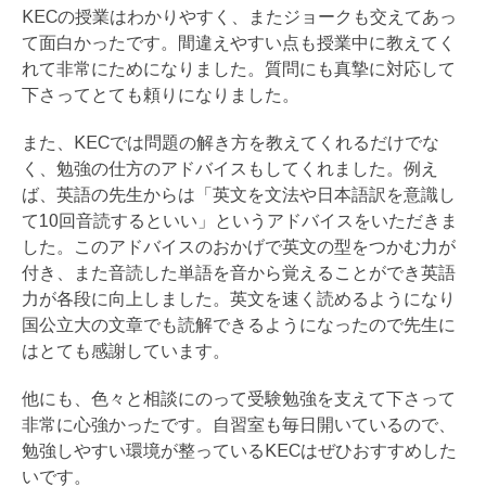
KECの授業はわかりやすく、またジョークも交えてあっ
て面白かったです。間違えやすい点も授業中に教えてく
れて非常にためになりました。質問にも真摯に対応して
下さってとても頼りになりました。
また、KECでは問題の解き方を教えてくれるだけでな
く、勉強の仕方のアドバイスもしてくれました。例え
ば、英語の先生からは「英文を文法や日本語訳を意識し
て10回音読するといい」というアドバイスをいただきま
した。このアドバイスのおかげで英文の型をつかむ力が
付き、また音読した単語を音から覚えることができ英語
力が各段に向上しました。
英文を速く読めるようになり
国公立大の文章でも読解できるようになったので先生に
はとても感謝しています。
他にも、色々と相談にのって受験勉強を支えて下さって
非常に心強かったです。自習室も毎日開いているので、
勉強しやすい環境が整っているKECはぜひおすすめした
いです。