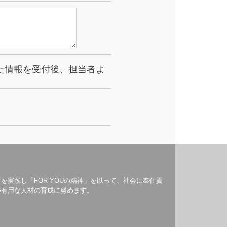
た情報を受付後、担当者よ
を実践し「FOR YOUの精神」を以って、社会に奉仕貢
つ有用な人材の育成に努めます。