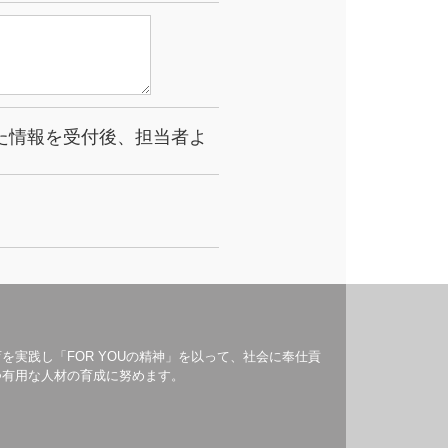
た情報を受付後、担当者よ
を実践し「FOR YOUの精神」を以って、社会に奉仕貢
つ有用な人材の育成に努めます。