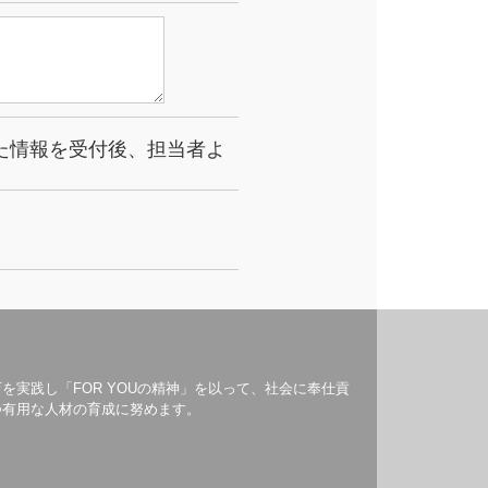
た情報を受付後、担当者よ
を実践し「FOR YOUの精神」を以って、社会に奉仕貢
つ有用な人材の育成に努めます。