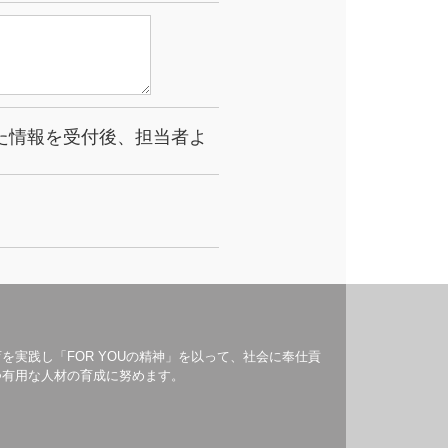
た情報を受付後、担当者よ
を実践し「FOR YOUの精神」を以って、社会に奉仕貢
つ有用な人材の育成に努めます。