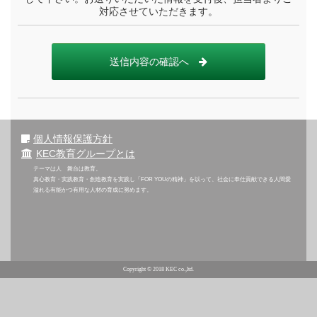
対応させていただきます。
送信内容の確認へ
個人情報保護方針
KEC教育グループとは
テーマは人 舞台は教育。
真心教育・実践教育・創造教育を実践し「FOR YOUの精神」を以って、社会に奉仕貢献できる人間愛
溢れる有能かつ有用な人材の育成に努めます。
Copyright © 2018 KEC co.,ltd.