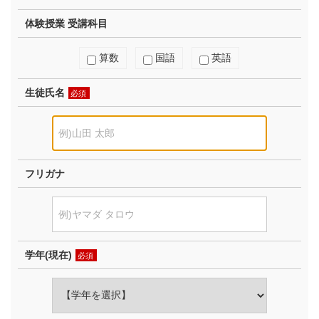
体験授業 受講科目
算数
国語
英語
生徒氏名
必須
フリガナ
学年(現在)
必須