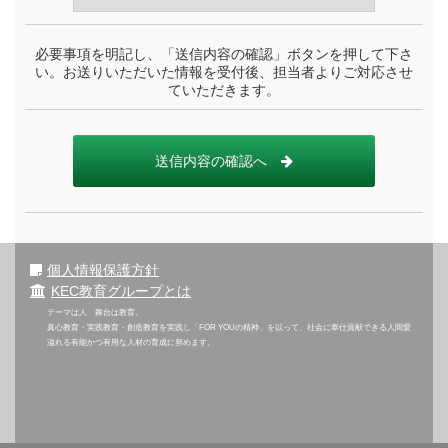
必要事項を明記し、「送信内容の確認」ボタンを押して下さ
い。お送りいただいた情報を受付後、担当者よりご対応させ
ていただきます。
送信内容の確認へ
個人情報保護方針
KEC教育グループとは
テーマは人 舞台は教育。
真心教育・実践教育・創造教育を実践し「FOR YOUの精神」を以って、社会に奉仕貢献できる人間愛
溢れる有能かつ有用な人材の育成に努めます。