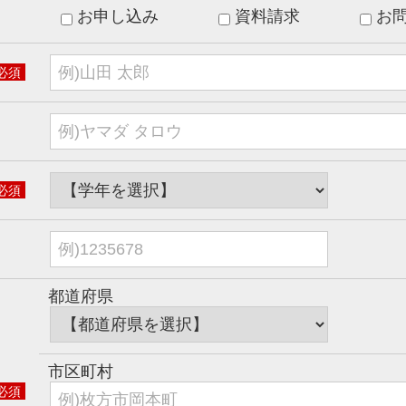
お申し込み
資料請求
お
必須
必須
都道府県
市区町村
必須