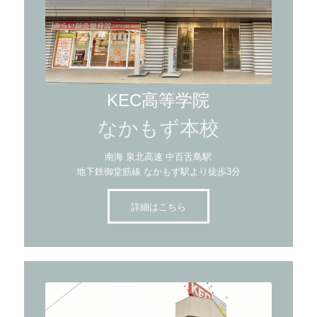
KEC高等学院
なかもず本校
南海 泉北高速 中百舌鳥駅
地下鉄御堂筋線 なかもず駅より徒歩3分
詳細はこちら