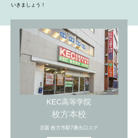
いきましょう！
KEC高等学院
枚方本校
京阪 枚方市駅7番出口スグ