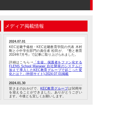
詳細
た方に限ります。
メディア掲載情報
2024.07.01
無料キャンペーン
KEC近畿予備校・KEC近畿教育学院の代表 木村
詳細
剛と小中学生部門の責任者 松田が、『塾と教育
2024年7月号』で記事に取り上げられました。
た方に限ります。
詳細はこちら⇒
「生徒、保護者をファン化する
FLENS School Manager 自社開発のシステムに
加えて導入したKEC教育グループで起こった変
化とは？」(外部サイト)-2024.07.01掲載
2024.01.30
詳細
皆さまのおかげで、
KEC教育グループ
は50周年
を迎えることができました。ありがとうござい
ます。今後とも宜しくお願いします。
2023.09.14
KEC近畿予備校・KEC近畿教育学院の講師が、
「探偵！ナイトスクープ」(放送：9/8)の取材を