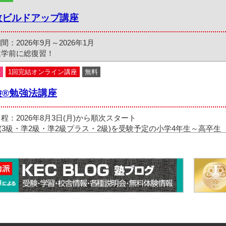
数ビルドアップ講座
間：2026年9月～2026年1月
進学前に総復習！
年
1回完結オンライン講座
無料
検®勉強法講座
程：2026年8月3日(月)から順次スタート
(3級・準2級・準2級プラス・2級)を受験予定の小学4年生～高卒生
年生
の英語ジム＆夏の算数道場
：2026年7月25日(土)～2026年8月13日(木)
生への準備に。初めて塾に通うお子様大歓迎！
小学2年生
キャンペーン