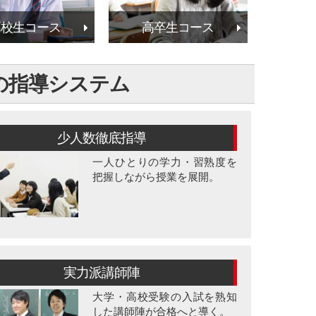
高校生コース
高卒生コース
Cの指導システム
少人数徹底指導
一人ひとりの学力・習熟度を
把握しながら授業を展開。
実力派講師陣
大学・高校受験の入試を熟知
した講師陣が合格へと導く。