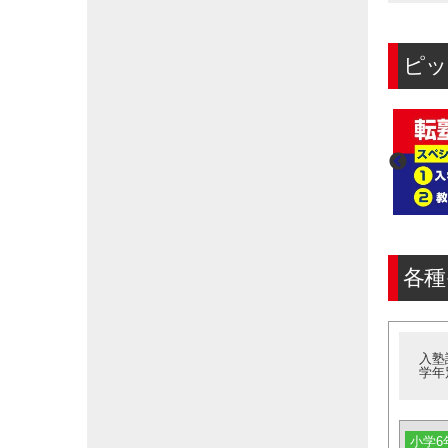
ピッ
各種
入塾
学年
小学6