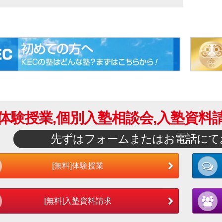
体験授業,個別入塾相談会,
入塾資料請
先ずはフォームまたはお電話にて
[無料]体験授業
[無料]入塾資料請求