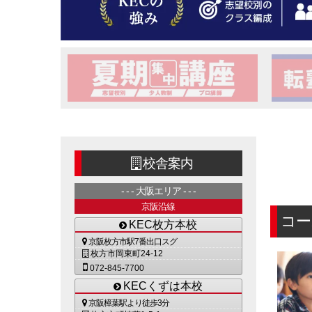
校舎案内
大阪エリア
京阪沿線
コー
KEC枚方本校
京阪枚方市駅7番出口スグ
枚方市岡東町24-12
072-845-7700
KECくずは本校
京阪樟葉駅より徒歩3分