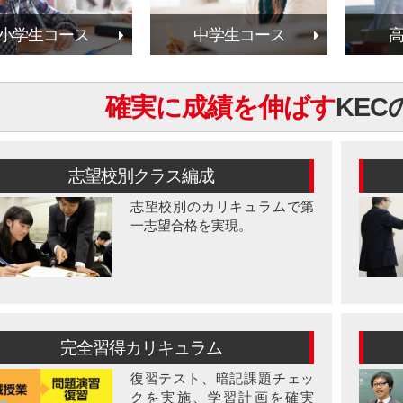
小学生コース
中学生コース
確実に成績を伸ばす
KE
志望校別クラス編成
志望校別のカリキュラムで第
一志望合格を実現。
完全習得カリキュラム
復習テスト、暗記課題チェッ
クを実施、学習計画を確実