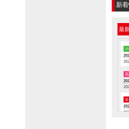
新着
そ
キャン
最
(9月
年長～
小
「
202
20
キャン
(9月
高
202
中1
20
受
全
202
キャン
20
小学
高