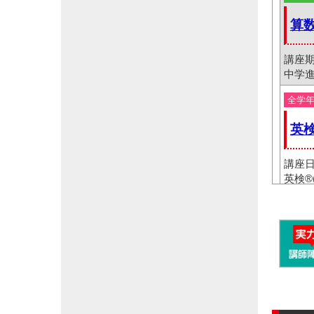
算
講座期
中学
全学
英
講座日
英検®
小学6
夏
講座期間
中学
年中～