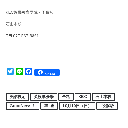
KEC近畿教育学院・予備校
石山本校
TEL077-537-5861
Twitter
Line
Facebook
Share
英語検定
英検準会場
合格
KEC
石山本校
GoodNews！
準1級
10月10日（日）
1次試験