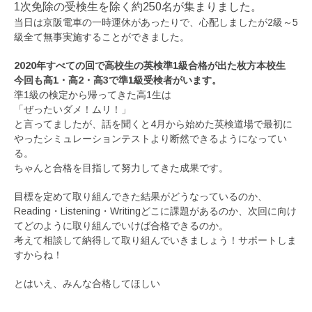
1次免除の受検生を除く約250名が集まりました。
当日は京阪電車の一時運休があったりで、心配しましたが2級～5
級全て無事実施することができました。
2020年すべての回で高校生の英検準1級合格が出た枚方本校生
今回も高1・高2・高3で準1級受検者がいます。
準1級の検定から帰ってきた高1生は
「ぜったいダメ！ムリ！」
と言ってましたが、話を聞くと4月から始めた英検道場で最初に
やったシミュレーションテストより断然できるようになってい
る。
ちゃんと合格を目指して努力してきた成果です。
目標を定めて取り組んできた結果がどうなっているのか、
Reading・Listening・Writingどこに課題があるのか、次回に向け
てどのように取り組んでいけば合格できるのか。
考えて相談して納得して取り組んでいきましょう！サポートしま
すからね！
とはいえ、みんな合格してほしい