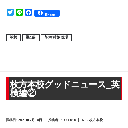
Twitter
Line
Facebook
Share
英検
準1級
英検対策道場
枚方本校グッドニュース_英
検編②
投稿日:
2021年2月10日
投稿者:
hirakata
KEC枚方本校