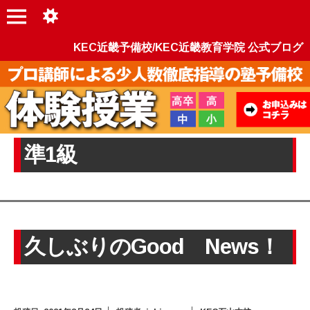
KEC近畿予備校/KEC近畿教育学院 公式ブログ
準1級
久しぶりのGood News！