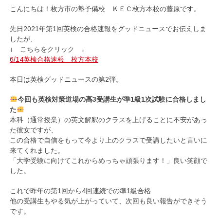
こんにちは！枚方市の塾予備校 ＫＥＣ枚方本校の藤原です。
先日2021年第1回英検の合格速報をグッドニュースでお伝えしま
したが、
↓ こちらをクリック ↓
6/14英検合格速報＿枚方本校
本日は英検グッドニュースの第2弾。
今回も英検対策道場の高3受講生が準1級1次試験に合格しまし
た
本科（通常授業）の英文解釈のクラスを上げることに不安があっ
た彼女ですが、
この合格で自信をもって今より上のクラスで受講したいと言いに
来てくれました。
「大学受験に向けてこれからめっちゃ頑張ります！」良い笑顔で
した。
これで昨年の第1回から4回連続での準1級合格
他の受講生もやる気が上がっていて、次回も良い報告ができそう
です。