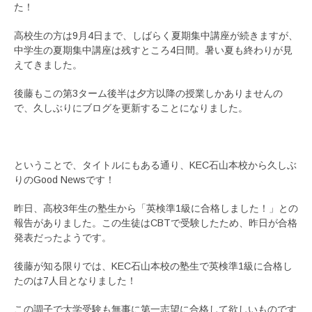
た！
高校生の方は9月4日まで、しばらく夏期集中講座が続きますが、
中学生の夏期集中講座は残すところ4日間。暑い夏も終わりが見
えてきました。
後藤もこの第3ターム後半は夕方以降の授業しかありませんの
で、久しぶりにブログを更新することになりました。
ということで、タイトルにもある通り、KEC石山本校から久しぶ
りのGood Newsです！
昨日、高校3年生の塾生から「英検準1級に合格しました！」との
報告がありました。この生徒はCBTで受験したため、昨日が合格
発表だったようです。
後藤が知る限りでは、KEC石山本校の塾生で英検準1級に合格し
たのは7人目となりました！
この調子で大学受験も無事に第一志望に合格して欲しいものです