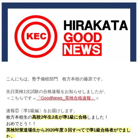
こんにちは。塾予備校部門 枚方本校の藤原です。
先日英検1次試験の合格速報をお知らせしましたが、
＜こちらです→
「GoodNews_英検合格速報」
＞
速報②〔準1級編〕をお届けします。
枚方本校生の
高校2年生2名が
準1級に合格
しました！
おめでとう！！
英検対策道場生から2020年度３回すべてで準1級合格者がでまし
た。