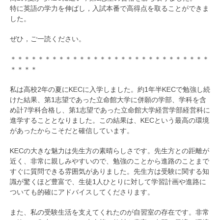
特に英語の学力を伸ばし，入試本番で高得点を取ることができま
した。
ぜひ，ご一読ください。
＊＊＊＊＊＊＊＊＊＊＊＊＊＊＊＊＊＊＊＊＊＊＊＊＊＊＊＊＊
＊＊＊＊
私は高校2年の夏にKECに入学しました。約1年半KECで勉強し続
けた結果、第1志望であった立命館大学に併願の学部、学科を含
め計7学科合格し、第1志望であった立命館大学経営学部経営科に
進学することとなりました。この結果は、KECという最高の環境
があったからこそだと確信しています。
KECの大きな魅力は先生方の素晴らしさです。先生方との距離が
近く、非常に親しみやすいので、勉強のことから進路のことまで
すぐに質問できる雰囲気がありました。先生方は受験に関する知
識が驚くほど豊富で、生徒1人ひとりに対して学習計画や進路に
ついても的確にアドバイスしてくださります。
また、私の受験生活を支えてくれたのが自習室の存在です。非常