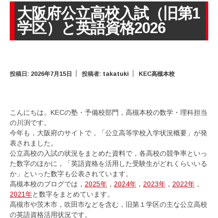
大阪府公立高校入試（旧第1
学区）と英語資格2026
投稿日:
2026年7月15日
投稿者:
takatuki
KEC高槻本校
こんにちは。KECの塾・予備校部門，高槻本校の数学・理科担当
の川渕です。
今年も，大阪府のサイトで，「公立高等学校入学状況概要」が発
表されました。
公立高校の入試の状況をまとめた資料で，各高校の競争率といっ
た数字のほかに，「英語資格を活用した受験生がどれくらいいる
か」といった数字も公表されています。
高槻本校のブログでは，
2025年
，
2024年
，
2023年
，
2022年
，
2021年
と数字をまとめています。
高槻市や茨木市，吹田市などを含む，旧第１学区の主な公立高校
の英語資格活用状況です。