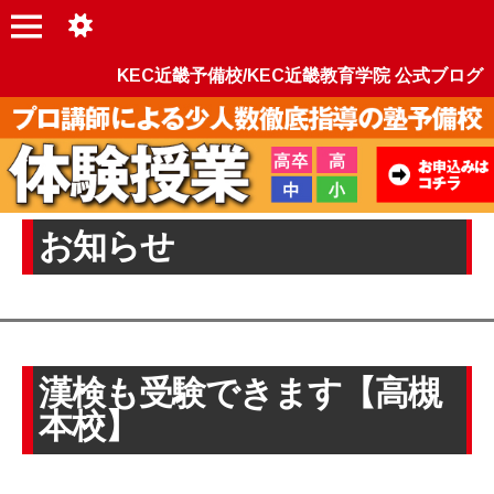
KEC近畿予備校/KEC近畿教育学院 公式ブログ
お知らせ
漢検も受験できます【高槻
本校】