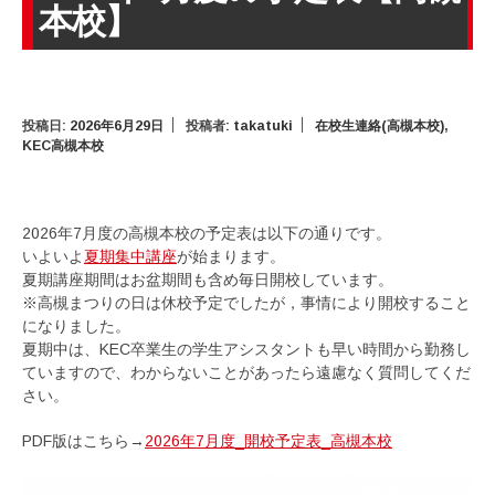
本校】
投稿日:
2026年6月29日
投稿者:
takatuki
在校生連絡(高槻本校)
,
KEC高槻本校
2026年7月度の高槻本校の予定表は以下の通りです。
いよいよ
夏期集中講座
が始まります。
夏期講座期間はお盆期間も含め毎日開校しています。
※高槻まつりの日は休校予定でしたが，事情により開校すること
になりました。
夏期中は、KEC卒業生の学生アシスタントも早い時間から勤務し
ていますので、わからないことがあったら遠慮なく質問してくだ
さい。
PDF版はこちら→
2026年7月度_開校予定表_高槻本校