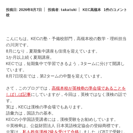
投稿日:
2026年8月7日
投稿者:
takatuki
KEC高槻本
1件のコメント
校
こんにちは。KECの塾・予備校部門，高槻本校の数学・理科担当
の川渕です。
8月になり，夏期集中講座も佳境を迎えています。
1か月以上続く夏期講座。
KECでは，短期集中で学習できるよう，3タームに分けて開講し
ています。
8月7日現在では，第2タームの中盤を迎えています。
さて，このブログでは，
高槻本校が英検®の準会場であることを
しばしば記事
にしていますが，今回は，英検ではなく漢検の話で
す。
実は，KECは漢検の準会場でもあります。
語彙力は，国語力の基本。
KECの小学国語受講者には，漢検受験をお勧めしています。
※英検®は、公益財団法人 日本英語検定協会の登録商標です。
※実は，
私も昨年漢検2級を受けて合格
しました（CBTで受験し