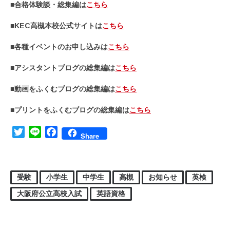
■合格体験談・総集編は
こちら
■KEC高槻本校公式サイトは
こちら
■各種イベントのお申し込みは
こちら
■アシスタントブログの総集編は
こちら
■動画をふくむブログの総集編は
こちら
■プリントをふくむブログの総集編は
こちら
Twitter
Line
Facebook
Share
受験
小学生
中学生
高槻
お知らせ
英検
大阪府公立高校入試
英語資格