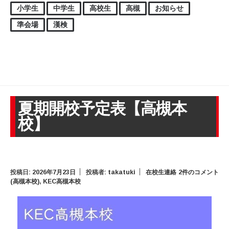
小学生
中学生
高校生
高槻
お知らせ
準会場
漢検
夏期開校予定表【高槻本
校】
投稿日:
2026年7月23日
投稿者:
takatuki
在校生連絡
2件のコメント
(高槻本校)
,
KEC高槻本校