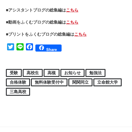
■アシスタントブログの総集編は
こちら
■動画をふくむブログの総集編は
こちら
■プリントをふくむブログの総集編は
こちら
Twitter
Line
Facebook
Share
受験
高校生
高槻
お知らせ
勉強法
合格体験
無料体験受付中
関関同立
立命館大学
三島高校