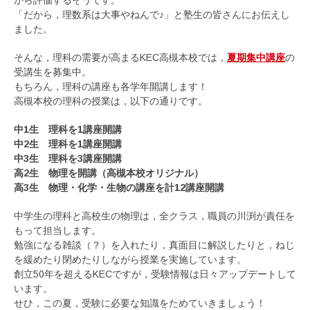
「だから，理数系は大事やねんで♪」と塾生の皆さんにお伝えし
ました。
そんな，理科の需要が高まるKEC高槻本校では，
夏期集中講座
の
受講生を募集中。
もちろん，理科の講座も各学年開講します！
高槻本校の理科の授業は，以下の通りです。
中1生 理科を1講座開講
中2生 理科を1講座開講
中3生 理科を3講座開講
高2生 物理を開講（高槻本校オリジナル）
高3生 物理・化学・生物の講座を計12講座開講
中学生の理科と高校生の物理は，全クラス，職員の川渕が責任を
もって担当します。
勉強になる雑談（？）を入れたり，真面目に解説したりと，ねじ
を緩めたり閉めたりしながら授業を実施しています。
創立50年を超えるKECですが，受験情報は日々アップデートして
います。
せひ，この夏，受験に必要な知識をためていきましょう！