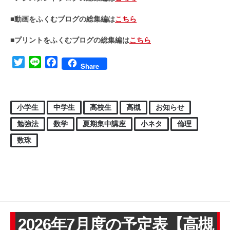
■動画をふくむブログの総集編は
こちら
■プリントをふくむブログの総集編は
こちら
Twitter
Line
Facebook
Share
小学生
中学生
高校生
高槻
お知らせ
勉強法
数学
夏期集中講座
小ネタ
倫理
数珠
2026年7月度の予定表【高槻