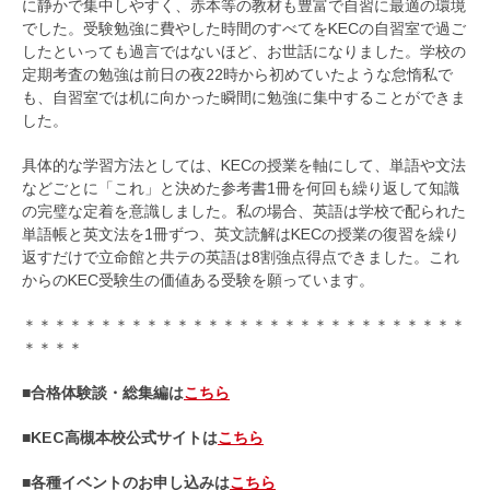
に静かで集中しやすく、赤本等の教材も豊富で自習に最適の環境
でした。受験勉強に費やした時間のすべてをKECの自習室で過ご
したといっても過言ではないほど、お世話になりました。学校の
定期考査の勉強は前日の夜22時から初めていたような怠惰私で
も、自習室では机に向かった瞬間に勉強に集中することができま
した。
具体的な学習方法としては、KECの授業を軸にして、単語や文法
などごとに「これ」と決めた参考書1冊を何回も繰り返して知識
の完璧な定着を意識しました。私の場合、英語は学校で配られた
単語帳と英文法を1冊ずつ、英文読解はKECの授業の復習を繰り
返すだけで立命館と共テの英語は8割強点得点できました。これ
からのKEC受験生の価値ある受験を願っています。
＊＊＊＊＊＊＊＊＊＊＊＊＊＊＊＊＊＊＊＊＊＊＊＊＊＊＊＊＊
＊＊＊＊
■合格体験談・総集編は
こちら
■KEC高槻本校公式サイトは
こちら
■各種イベントのお申し込みは
こちら