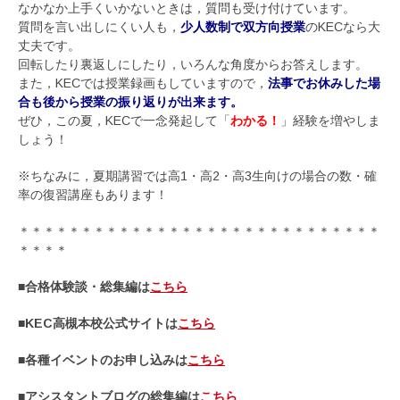
なかなか上手くいかないときは，質問も受け付けています。
質問を言い出しにくい人も，
少人数制で双方向授業
のKECなら大
丈夫です。
回転したり裏返しにしたり，いろんな角度からお答えします。
また，KECでは授業録画もしていますので，
法事でお休みした場
合も後から授業の振り返りが出来ます。
ぜひ，この夏，KECで一念発起して「
わかる！
」経験を増やしま
しょう！
※ちなみに，夏期講習では高1・高2・高3生向けの場合の数・確
率の復習講座もあります！
＊＊＊＊＊＊＊＊＊＊＊＊＊＊＊＊＊＊＊＊＊＊＊＊＊＊＊＊＊
＊＊＊＊
■合格体験談・総集編は
こちら
■KEC高槻本校公式サイトは
こちら
■各種イベントのお申し込みは
こちら
■アシスタントブログの総集編は
こちら