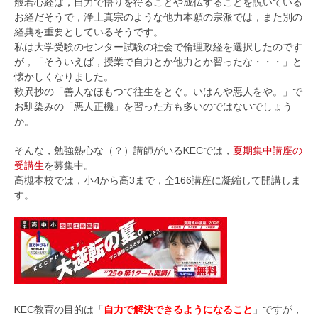
般若心経は，自力で悟りを得ることや成仏することを説いている
お経だそうで，浄土真宗のような他力本願の宗派では，また別の
経典を重要としているそうです。
私は大学受験のセンター試験の社会で倫理政経を選択したのです
が，「そういえば，授業で自力とか他力とか習ったな・・・」と
懐かしくなりました。
歎異抄の「善人なほもつて往生をとぐ。いはんや悪人をや。」で
お馴染みの「悪人正機」を習った方も多いのではないでしょう
か。
そんな，勉強熱心な（？）講師がいるKECでは，
夏期集中講座の
受講生
を募集中。
高槻本校では，小4から高3まで，全166講座に凝縮して開講しま
す。
KEC教育の目的は「
自力で解決できるようになること
」ですが，