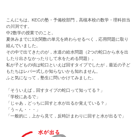
こんにちは。KECの塾・予備校部門，高槻本校の数学・理科担当
の川渕です。
中2数学の授業でのこと。
夏休みまでに1次関数の単元を終わらせるべく，応用問題に取り
組んでいました。
その中で出てきたのが，水道の給水問題（2つの蛇口から水を出
したり出さなかったりして水をためる問題）。
私が子どもの頃は蛇口といえば回すタイプでしたが，最近の子ど
もたちはレバー式しか知らないかも知れません。
ふと気になって，塾生に問いかけてみました。
「そういえば，回すタイプの蛇口って知ってる？」
「学校にあるで」
「じゃあ，どっちに回すと水が出るか覚えている？」
「う～ん・・・」
「一般的に，上から見て，反時計まわりに回すと水が出るで」