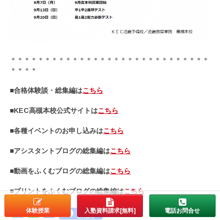
＊＊＊＊＊＊＊＊＊＊＊＊＊＊＊＊＊＊＊＊＊＊＊＊＊＊＊＊＊
＊＊＊＊
■合格体験談・総集編は
こちら
■KEC高槻本校公式サイトは
こちら
■各種イベントのお申し込みは
こちら
■アシスタントブログの総集編は
こちら
■動画をふくむブログの総集編は
こちら
■プリントをふくむブログの総集編は
こちら
体験授業
入塾資料請求[無料]
電話お問合せ
Twitter
Line
Facebook
Share