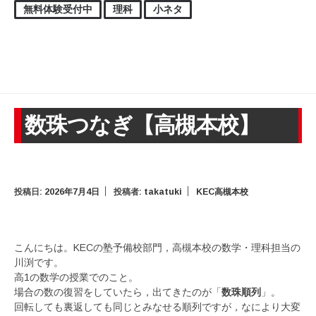
無料体験受付中
理科
小ネタ
数珠つなぎ【高槻本校】
投稿日:
2026年7月4日
投稿者:
takatuki
KEC高槻本校
こんにちは。KECの塾予備校部門，高槻本校の数学・理科担当の
川渕です。
高1の数学の授業でのこと。
場合の数の復習をしていたら，出てきたのが「
数珠順列
」。
回転しても裏返しても同じとみなせる順列ですが，なにより大変