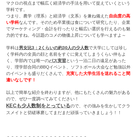
マクロの視点まで幅広く経済学の手法を用いて捉えていくという
学科です。
つまり、農学（理系）と経済学（文系）を兼ね備えた
自由度の高
い学科
なんです。そのため卒業後は食について研究したり、企業
でマーケティング・会計を行ったりと幅広い選択を行えるのも魅
力的ですね。今話題のコメの物価上昇についても学べますよ～
学科は
男女比3：2くらいの
約30人の少人数
で大学にしては珍し
く学科内の全員の顔と名前をすぐに覚えてしまうくらい仲もよ
く、学部内では唯一の
バス実習
という一泊二日の遠足があった
り、理学部合同のBBQイベント、ソフトボール大会など勉強以外
のイベントも盛りだくさんで、
充実した大学生活を送れること間
違いなしです！
以上で簡単な紹介を終わりますが、他にもたくさんの魅力がある
ので、ぜひ一度調べてみてください！
KECも少人数制をとっている
ので、その強みを生かしてクラ
スメイトと切磋琢磨してまだまだ頑張っていきましょう！！