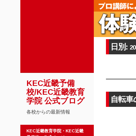
日別:
2
KEC近畿予備
校/KEC近畿教育
自転車
学院 公式ブログ
各校からの最新情報
コンテンツへスキップ
KEC近畿教育学院・KEC近畿