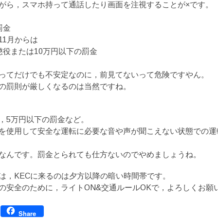
がら，スマホ持って通話したり画面を注視することが×です。
罰金
11月からは
懲役または10万円以下の罰金
ってだけでも不安定なのに，前見てないって危険ですやん。
の罰則が厳しくなるのは当然ですね。
，5万円以下の罰金など。
を使用して安全な運転に必要な音や声が聞こえない状態での運
なんです。罰金とられても仕方ないのでやめましょうね。
は，KECに来るのは夕方以降の暗い時間帯です。
の安全のために，ライトON&交通ルールOKで，よろしくお願
Facebook
Share