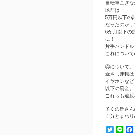
自転車こぎな
以前は
5万円以下の
だったのが，
6か月以下の
に！
片手ハンドル
これについて
④について。
傘さし運転は
イヤホンなど
以下の罰金。
これらも違反
多くの皆さん
自分とまわり
Twitter
Line