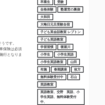
卒業生
受験
合格体験
塾運営の裏側
大和田
大晦日元旦受験合宿
子ども英会話教室 レプトン
子ども英語教室
そうです。
学習習慣
寝屋川
車保険は必須
小学生
小学生英語
ら施行となりま
小学生英語教室
山田
布施
春期講座
枚方
無料体験受付中
石山
英語教室
英語教室、交野 英語、小
学生英語、無料体験受付
中、