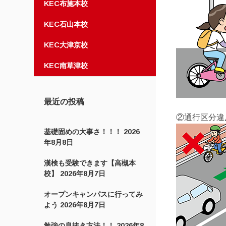
KEC布施本校
KEC石山本校
KEC大津京校
KEC南草津校
最近の投稿
②通行区分違
基礎固めの大事さ！！！
2026
年8月8日
漢検も受験できます【高槻本
校】
2026年8月7日
オープンキャンパスに行ってみ
よう
2026年8月7日
勉強の息抜き方法！！
2026年8