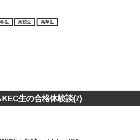
中学生
高校生
高卒生
らKEC生の
合格体験談(7)