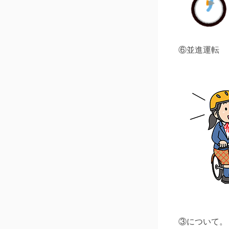
⑥並進運転
③について。