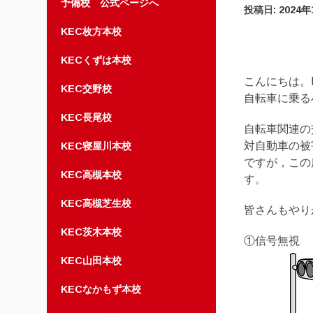
予備校 公式ページへ
投稿日:
2024年
KEC枚方本校
KECくずは本校
こんにちは。K
KEC交野校
自転車に乗る
KEC長尾校
自転車関連の
対自動車の被
KEC寝屋川本校
ですが，この
KEC高槻本校
す。
KEC高槻芝生校
皆さんもやり
KEC茨木本校
①信号無視
KEC山田本校
KECなかもず本校