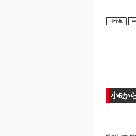
小学生
小6か