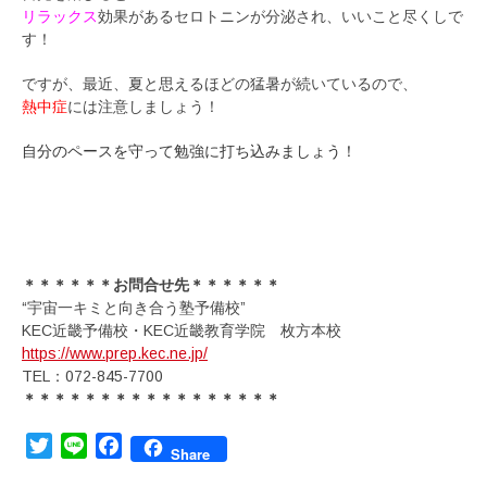
リラックス
効果があるセロトニンが分泌され、いいこと尽くしで
す！
ですが、最近、夏と思えるほどの猛暑が続いているので、
熱中症
には注意しましょう！
自分のペースを守って勉強に打ち込みましょう！
＊＊＊＊＊＊お問合せ先＊＊＊＊＊＊
“宇宙一キミと向き合う塾予備校”
KEC近畿予備校・KEC近畿教育学院 枚方本校
https://www.prep.kec.ne.jp/
TEL：072-845-7700
＊＊＊＊＊＊＊＊＊＊＊＊＊＊＊＊＊
Twitter
Line
Facebook
Share