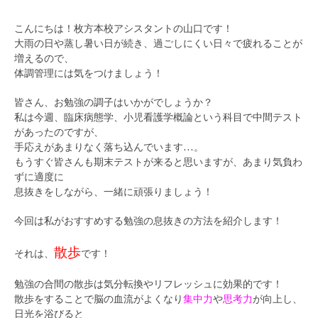
こんにちは！枚方本校アシスタントの山口です！
大雨の日や蒸し暑い日が続き、過ごしにくい日々で疲れることが
増えるので、
体調管理には気をつけましょう！
皆さん、お勉強の調子はいかがでしょうか？
私は今週、臨床病態学、小児看護学概論という科目で中間テスト
があったのですが、
手応えがあまりなく落ち込んでいます…。
もうすぐ皆さんも期末テストが来ると思いますが、あまり気負わ
ずに適度に
息抜きをしながら、一緒に頑張りましょう！
今回は私がおすすめする勉強の息抜きの方法を紹介します！
散歩
それは、
です！
勉強の合間の散歩は気分転換やリフレッシュに効果的です！
散歩をすることで脳の血流がよくなり
集中力
や
思考力
が向上し、
日光を浴びると