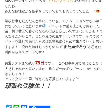
ハロウィン
KECの一大イベントである、
も終わってしまいま
したね、、
みんな個性豊かな仮装をしていてとても楽しそうでした！！
学校行事もだんだんと終わっていき、モチベーションのない毎日
になっていくと思います
イベントの盛り上がりが終わった
後、切り替えて静かになるのは少し寂しいですよね。しかし！そ
んな今だからこそ、自分を見つめ直すチャンスです！今までのイ
ベントを通じて感じたものは受験勉強にも必ず生きていくと思い
また頑張ろう
ますよ！ 疲れた時はしっかり休んで”
”と思えた
瞬間からリスタートです！
75日
共通テストまで残り
です！ この数字を見て感じることは
人それぞれだと思いますが、焦らず一歩ずつゴールに向かってい
きましょう！
アシスタント一同、皆さんを応援していますよ^^
頑張れ受験生！！
Twitter
Line
Facebook