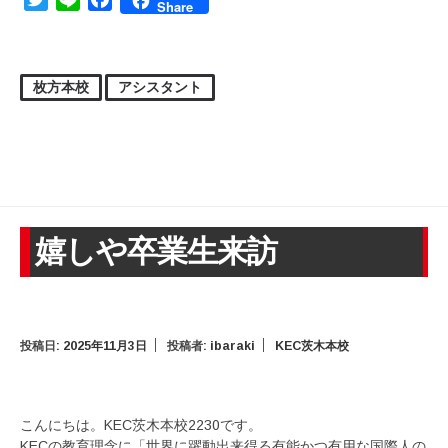
Share
枚方本校
アシスタント
嬉しや卒業生来訪
投稿日:
2025年11月3日
投稿者:
ibaraki
KEC茨木本校
こんにちは。KEC茨木本校2230です。
KECの教育理念に「世界に躍動出来得る有能かつ有用な国際人の