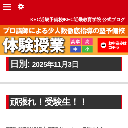
KEC近畿予備校/KEC近畿教育学院 公式ブログ
日別:
2025年11月3日
頑張れ！受験生！！