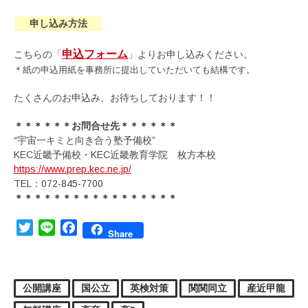
申し込み方法
申込フォーム
こちらの「
」よりお申し込みください。
＊紙の申込用紙を事務所に提出していただいても結構です。
たくさんのお申込み、お待ちしております！！
＊＊＊＊＊＊お問合せ先＊＊＊＊＊＊
“宇宙一キミと向き合う塾予備校”
KEC近畿予備校・KEC近畿教育学院 枚方本校
https://www.prep.kec.ne.jp/
TEL：072-845-7700
＊＊＊＊＊＊＊＊＊＊＊＊＊＊＊＊＊
Twitter
Line
Facebook
Share
公開講座
国公立
英検対策
関関同立
産近甲龍