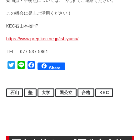
疑問点・不明点については、下記までご連絡ください。
この機会に是非ご活用ください！
KEC石山本校HP
https://www.prep.kec.ne.jp/ishiyama/
TEL: 077-537-5861
Twitter
Line
Facebook
Share
石山
塾
大学
国公立
合格
KEC