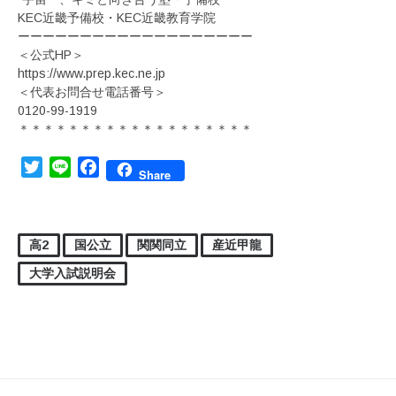
KEC近畿予備校・KEC近畿教育学院
ーーーーーーーーーーーーーーーーーーー
＜公式HP＞
https://www.prep.kec.ne.jp
＜代表お問合せ電話番号＞
0120-99-1919
＊＊＊＊＊＊＊＊＊＊＊＊＊＊＊＊＊＊＊
Twitter
Line
Facebook
Share
高2
国公立
関関同立
産近甲龍
大学入試説明会