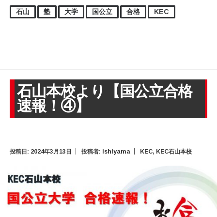
石山
塾
大学
国公立
合格
KEC
石山本校より【国公立合格
速報！④】
投稿日:
2024年3月13日
投稿者:
ishiyama
KEC
,
KEC石山本校