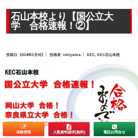
石山本校より【国公立大
学 合格速報！②】
投稿日:
2024年3月9日
投稿者:
ishiyama
KEC
,
KEC石山本校
体験授業
入塾資料請求[無料]
電話お問合せ