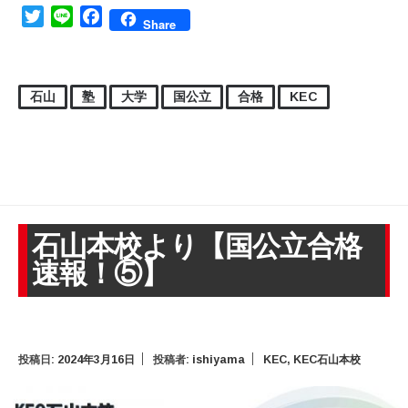
Twitter
Line
Facebook
Share
石山
塾
大学
国公立
合格
KEC
石山本校より【国公立合格
速報！⑤】
投稿日:
2024年3月16日
投稿者:
ishiyama
KEC
,
KEC石山本校