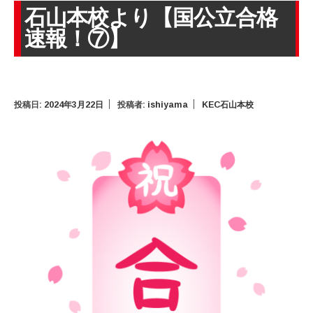
石山本校より【国公立合格
速報！⑦】
投稿日:
2024年3月22日
投稿者:
ishiyama
KEC石山本校