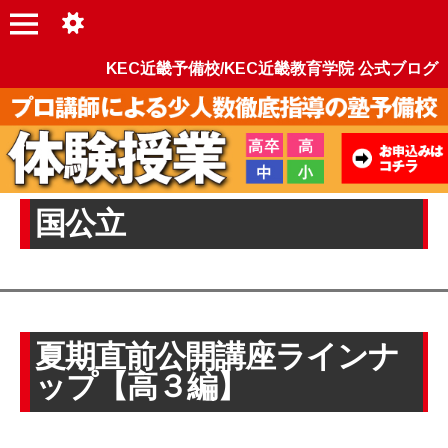
KEC近畿予備校/KEC近畿教育学院 公式ブログ
国公立
夏期直前公開講座ラインナ
ップ【高３編】