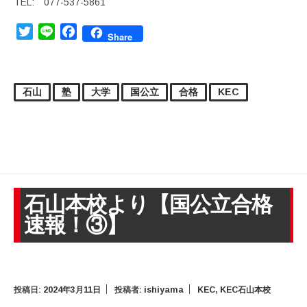
TEL: 077-537-5861
Twitter
Line
Facebook
Share
石山
塾
大学
国公立
合格
KEC
石山本校より【国公立合格
速報！③】
投稿日:
2024年3月11日
投稿者:
ishiyama
KEC
,
KEC石山本校