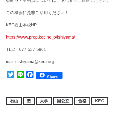
疑問点・不明点については、下記までご連絡ください。
この機会に是非ご活用ください！
KEC石山本校HP
https://www.prep.kec.ne.jp/ishiyama/
TEL: 077-537-5861
mail：ishiyama@kec.ne.jp
Twitter
Line
Facebook
Share
石山
塾
大学
国公立
合格
KEC