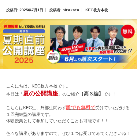
投稿日:
2025年7月1日
投稿者:
hirakata
KEC枚方本校
こんにちは、KEC枚方本校です。
夏の公開講座
高３編】
本日は「
」のご紹介【
です！
誰でも無料で
こちらはKEC生、外部生問わず
受けていただける
１回完結型の講座です。
体験授業として参加していただくことも可能です！！
色々な講座がありますので、ぜひ１つは受けてみてくださいね！