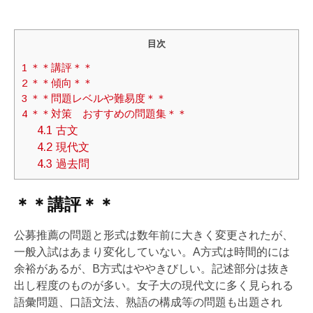
目次
1
＊＊講評＊＊
2
＊＊傾向＊＊
3
＊＊問題レベルや難易度＊＊
4
＊＊対策 おすすめの問題集＊＊
4.1
古文
4.2
現代文
4.3
過去問
＊＊講評＊＊
公募推薦の問題と形式は数年前に大きく変更されたが、
一般入試はあまり変化していない。A方式は時間的には
余裕があるが、B方式はややきびしい。記述部分は抜き
出し程度のものが多い。女子大の現代文に多く見られる
語彙問題、口語文法、熟語の構成等の問題も出題され