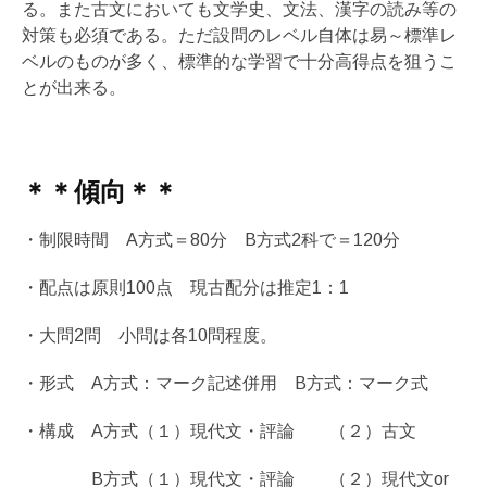
る。また古文においても文学史、文法、漢字の読み等の
対策も必須である。ただ設問のレベル自体は易～標準レ
ベルのものが多く、標準的な学習で十分高得点を狙うこ
とが出来る。
＊＊傾向＊＊
・制限時間 A方式＝80分 B方式2科で＝120分
・配点は原則100点 現古配分は推定1：1
・大問2問 小問は各10問程度。
・形式 A方式：マーク記述併用 B方式：マーク式
・構成 A方式（１）現代文・評論 （２）古文
B方式（１）現代文・評論 （２）現代文or