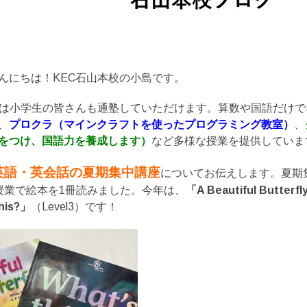
んにちは！KEC石山本校の小島です。
には小学生の皆さんも通塾していただけます。算数や国語だけで
、
プロクラ（マインクラフトを使ったプログラミング教室）
、
をつけ、国語力を養成します）
など多様な授業を提供していま
英語・英会話の夏期集中講座
についてお伝えします。夏期
授業で絵本を1冊読みました。今年は、
「A Beautiful Butterf
his?」
（Level3）です！