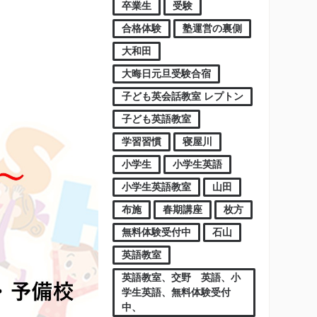
卒業生
受験
合格体験
塾運営の裏側
大和田
大晦日元旦受験合宿
子ども英会話教室 レプトン
子ども英語教室
学習習慣
寝屋川
小学生
小学生英語
小学生英語教室
山田
布施
春期講座
枚方
無料体験受付中
石山
英語教室
英語教室、交野 英語、小
学生英語、無料体験受付
中、