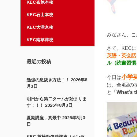
KEC布施本校
KEC石山本校
KEC大津京校
みなさん、こ
KEC南草津校
さて、KEC
英語・英会話
最近の投稿
ル（読書習慣
小学
今日は
勉強の息抜き方法！！
2026年8
は、全4回の
月3日
と
「What’s t
明日から第二タームが始まりま
す！！！
2026年8月3日
夏期講座，真最中
2026年8月3
日
KEC 英検勉強法講座（オンラ