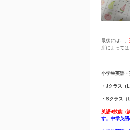
最後には、、
所によっては
小学生英語・
・Jクラス（Le
・Sクラス（Le
英語4技能（
す。
中学英語