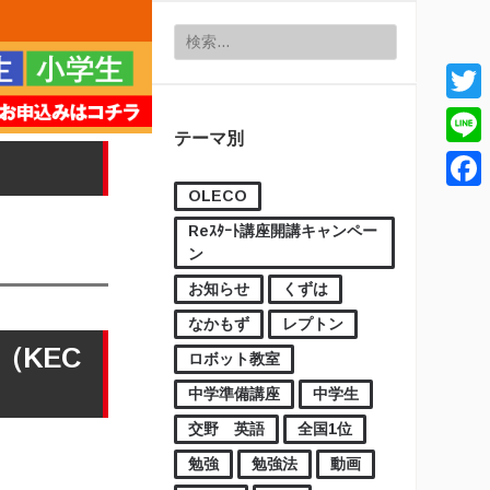
検索:
Twitt
テーマ別
Line
OLECO
Face
Reｽﾀｰﾄ講座開講キャンペー
ン
お知らせ
くずは
なかもず
レプトン
（KEC
ロボット教室
中学準備講座
中学生
交野 英語
全国1位
勉強
勉強法
動画