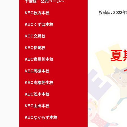
予備校 公式ページへ
投稿日:
2022
KEC枚方本校
KECくずは本校
KEC交野校
KEC長尾校
KEC寝屋川本校
KEC高槻本校
KEC高槻芝生校
KEC茨木本校
KEC山田本校
KECなかもず本校