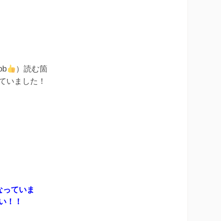
、
ob
）読む箇
ていました！
なっていま
い！！