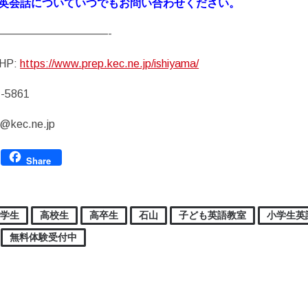
英会話についていつでもお問い合わせください。
——————————-
HP:
https://www.prep.kec.ne.jp/ishiyama/
7-5861
a@kec.ne.jp
Facebook
Share
中学生
高校生
高卒生
石山
子ども英語教室
小学生英
無料体験受付中