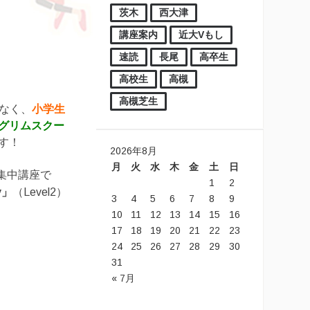
茨木
西大津
講座案内
近大Vもし
速読
長尾
高卒生
高校生
高槻
高槻芝生
なく、
小学生
グリムスクー
す！
2026年8月
月
火
水
木
金
土
日
集中講座で
1
2
ly」
（Level2）
3
4
5
6
7
8
9
10
11
12
13
14
15
16
17
18
19
20
21
22
23
24
25
26
27
28
29
30
31
« 7月