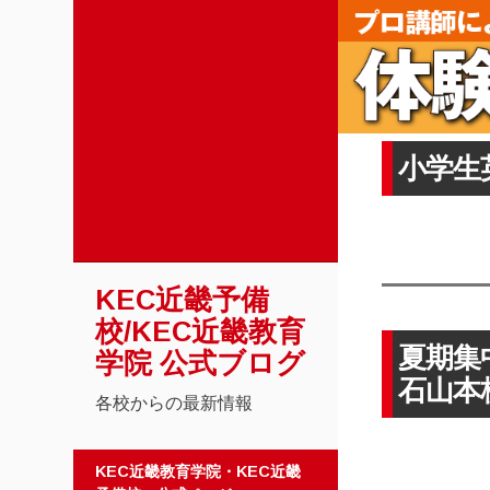
小学生
KEC近畿予備
校/KEC近畿教育
夏期集
学院 公式ブログ
石山
各校からの最新情報
コンテンツへスキップ
KEC近畿教育学院・KEC近畿