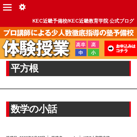
KEC近畿予備校/KEC近畿教育学院 公式ブログ
平方根
数学の小話