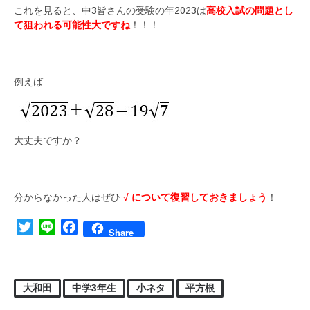
これを見ると、中3皆さんの受験の年2023は
高校入試の問題とし
て狙われる可能性大ですね
！！！
例えば
大丈夫ですか？
分からなかった人はぜひ
√ について復習しておきましょう
！
Twitter
Line
Facebook
Share
大和田
中学3年生
小ネタ
平方根