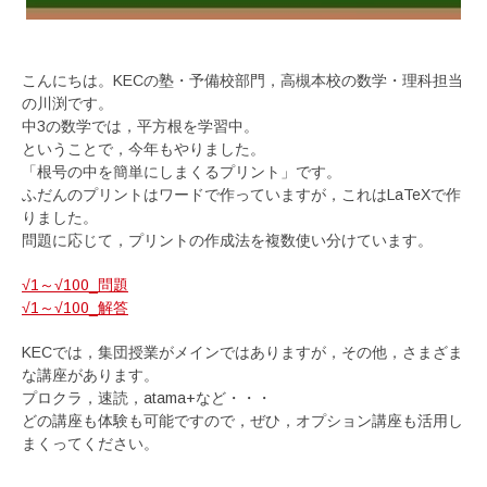
こんにちは。KECの塾・予備校部門，高槻本校の数学・理科担当
の川渕です。
中3の数学では，平方根を学習中。
ということで，今年もやりました。
「根号の中を簡単にしまくるプリント」です。
ふだんのプリントはワードで作っていますが，これはLaTeXで作
りました。
問題に応じて，プリントの作成法を複数使い分けています。
√1～√100_問題
√1～√100_解答
KECでは，集団授業がメインではありますが，その他，さまざま
な講座があります。
プロクラ，速読，atama+など・・・
どの講座も体験も可能ですので，ぜひ，オプション講座も活用し
まくってください。