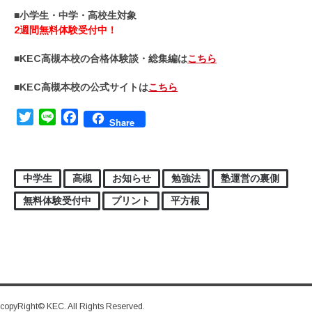
■小学生・中学・高校生対象
2週間無料体験受付中！
■KEC高槻本校の合格体験談・総集編は
こちら
■KEC高槻本校の公式サイトは
こちら
Twitter
Line
Facebook
Share
中学生
高槻
お知らせ
勉強法
塾運営の裏側
無料体験受付中
プリント
平方根
copyRight© KEC. All Rights Reserved.