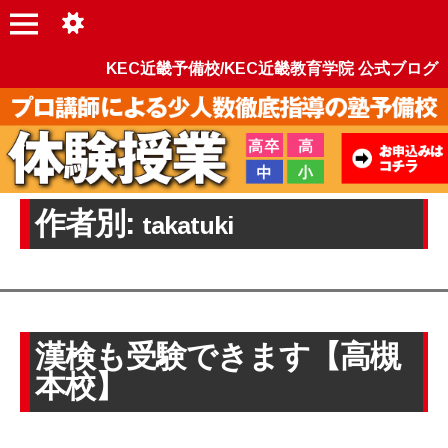
KEC近畿予備校/KEC近畿教育学院 公式ブログ
作者別:
takatuki
漢検も受験できます【高槻
本校】