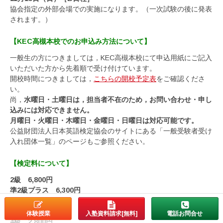
協会指定の外部会場での実施になります。（一次試験の後に発表
されます。）
【KEC高槻本校でのお申込み方法について】
一般生の方につきましては，KEC高槻本校にて申込用紙にご記入
いただいた方から先着順で受け付けています。
開校時間につきましては，
こちらの開校予定表
をご確認くださ
い。
尚，
水曜日・土曜日は，担当者不在のため，お問い合わせ・申し
込みには対応できません。
月曜日・火曜日・木曜日・金曜日・日曜日は対応可能です。
公益財団法人日本英語検定協会のサイトにある「一般受験者受け
入れ団体一覧」のページもご参照ください。
【検定料について】
2級 6,800円
準2級プラス 6,300円
準2級 6,000円
3級 4,900円
体験授業
入塾資料請求[無料]
電話お問合せ
4級 2,800円