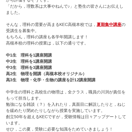
「だから，理数系は大事やねんで♪」と塾生の皆さんにお伝えし
ました。
そんな，理科の需要が高まるKEC高槻本校では，
夏期集中講座
の
受講生を募集中。
もちろん，理科の講座も各学年開講します！
高槻本校の理科の授業は，以下の通りです。
中1生 理科を1講座開講
中2生 理科を1講座開講
中3生 理科を3講座開講
高2生 物理を開講（高槻本校オリジナル）
高3生 物理・化学・生物の講座を計12講座開講
中学生の理科と高校生の物理は，全クラス，職員の川渕が責任を
もって担当します。
勉強になる雑談（？）を入れたり，真面目に解説したりと，ねじ
を緩めたり閉めたりしながら授業を実施しています。
創立50年を超えるKECですが，受験情報は日々アップデートして
います。
せひ，この夏，受験に必要な知識をためていきましょう！