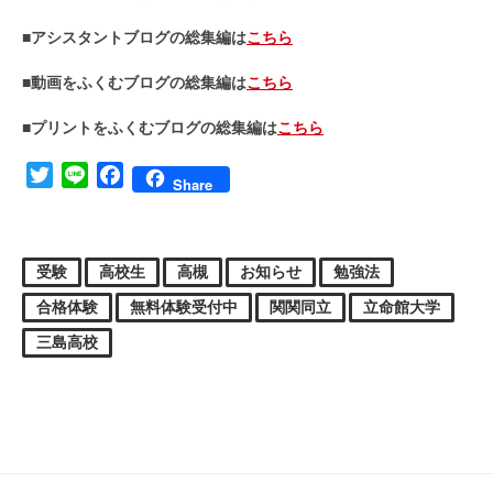
■アシスタントブログの総集編は
こちら
■動画をふくむブログの総集編は
こちら
■プリントをふくむブログの総集編は
こちら
Twitter
Line
Facebook
Share
受験
高校生
高槻
お知らせ
勉強法
合格体験
無料体験受付中
関関同立
立命館大学
三島高校