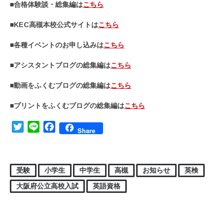
■合格体験談・総集編は
こちら
■KEC高槻本校公式サイトは
こちら
■各種イベントのお申し込みは
こちら
■アシスタントブログの総集編は
こちら
■動画をふくむブログの総集編は
こちら
■プリントをふくむブログの総集編は
こちら
Twitter
Line
Facebook
Share
受験
小学生
中学生
高槻
お知らせ
英検
大阪府公立高校入試
英語資格