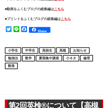
■動画をふくむブログの総集編は
こちら
■プリントをふくむブログの総集編は
こちら
Twitter
Line
Facebook
Share
小学生
中学生
高校生
高槻
お知らせ
勉強法
数学
夏期集中講座
小ネタ
倫理
数珠
第2回英検®について【高槻