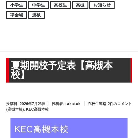
小学生
中学生
高校生
高槻
お知らせ
準会場
漢検
夏期開校予定表【高槻本
校】
投稿日:
2026年7月23日
投稿者:
takatuki
在校生連絡
2件のコメント
(高槻本校)
,
KEC高槻本校