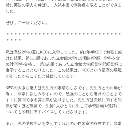
特に英語の学力を伸ばし，入試本番で高得点を取ることができま
した。
ぜひ，ご一読ください。
＊＊＊＊＊＊＊＊＊＊＊＊＊＊＊＊＊＊＊＊＊＊＊＊＊＊＊＊＊
＊＊＊＊
私は高校2年の夏にKECに入学しました。約1年半KECで勉強し続
けた結果、第1志望であった立命館大学に併願の学部、学科を含
め計7学科合格し、第1志望であった立命館大学経営学部経営科に
進学することとなりました。この結果は、KECという最高の環境
があったからこそだと確信しています。
KECの大きな魅力は先生方の素晴らしさです。先生方との距離が
近く、非常に親しみやすいので、勉強のことから進路のことまで
すぐに質問できる雰囲気がありました。先生方は受験に関する知
識が驚くほど豊富で、生徒1人ひとりに対して学習計画や進路に
ついても的確にアドバイスしてくださります。
また、私の受験生活を支えてくれたのが自習室の存在です。非常