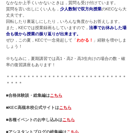
なかなか上手くいかないときは，質問も受け付けています。
質問を言い出しにくい人も，
少人数制で双方向授業
のKECなら大
丈夫です。
回転したり裏返しにしたり，いろんな角度からお答えします。
また，KECでは授業録画もしていますので，
法事でお休みした場
合も後から授業の振り返りが出来ます。
ぜひ，この夏，KECで一念発起して「
わかる！
」経験を増やしま
しょう！
※ちなみに，夏期講習では高1・高2・高3生向けの場合の数・確
率の復習講座もあります！
＊＊＊＊＊＊＊＊＊＊＊＊＊＊＊＊＊＊＊＊＊＊＊＊＊＊＊＊＊
＊＊＊＊
■合格体験談・総集編は
こちら
■KEC高槻本校公式サイトは
こちら
■各種イベントのお申し込みは
こちら
■アシスタントブログの総集編は
こちら