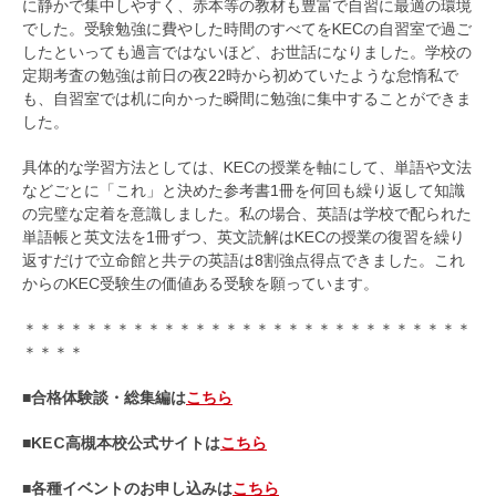
に静かで集中しやすく、赤本等の教材も豊富で自習に最適の環境
でした。受験勉強に費やした時間のすべてをKECの自習室で過ご
したといっても過言ではないほど、お世話になりました。学校の
定期考査の勉強は前日の夜22時から初めていたような怠惰私で
も、自習室では机に向かった瞬間に勉強に集中することができま
した。
具体的な学習方法としては、KECの授業を軸にして、単語や文法
などごとに「これ」と決めた参考書1冊を何回も繰り返して知識
の完璧な定着を意識しました。私の場合、英語は学校で配られた
単語帳と英文法を1冊ずつ、英文読解はKECの授業の復習を繰り
返すだけで立命館と共テの英語は8割強点得点できました。これ
からのKEC受験生の価値ある受験を願っています。
＊＊＊＊＊＊＊＊＊＊＊＊＊＊＊＊＊＊＊＊＊＊＊＊＊＊＊＊＊
＊＊＊＊
■合格体験談・総集編は
こちら
■KEC高槻本校公式サイトは
こちら
■各種イベントのお申し込みは
こちら