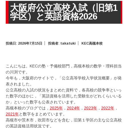
大阪府公立高校入試（旧第1
学区）と英語資格2026
投稿日:
2026年7月15日
投稿者:
takatuki
KEC高槻本校
こんにちは。KECの塾・予備校部門，高槻本校の数学・理科担当
の川渕です。
今年も，大阪府のサイトで，「公立高等学校入学状況概要」が発
表されました。
公立高校の入試の状況をまとめた資料で，各高校の競争率といっ
た数字のほかに，「英語資格を活用した受験生がどれくらいいる
か」といった数字も公表されています。
高槻本校のブログでは，
2025年
，
2024年
，
2023年
，
2022年
，
2021年
と数字をまとめています。
高槻市や茨木市，吹田市などを含む，旧第１学区の主な公立高校
の英語資格活用状況です。