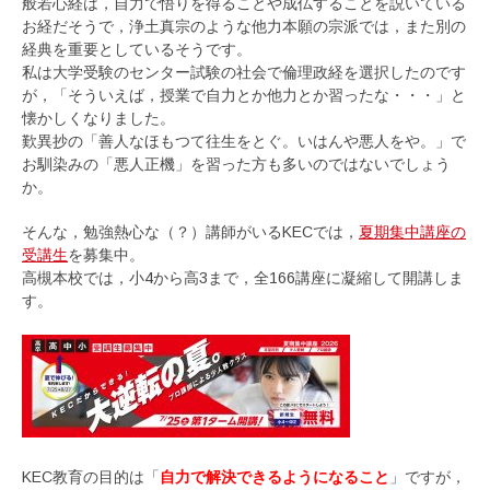
般若心経は，自力で悟りを得ることや成仏することを説いている
お経だそうで，浄土真宗のような他力本願の宗派では，また別の
経典を重要としているそうです。
私は大学受験のセンター試験の社会で倫理政経を選択したのです
が，「そういえば，授業で自力とか他力とか習ったな・・・」と
懐かしくなりました。
歎異抄の「善人なほもつて往生をとぐ。いはんや悪人をや。」で
お馴染みの「悪人正機」を習った方も多いのではないでしょう
か。
そんな，勉強熱心な（？）講師がいるKECでは，
夏期集中講座の
受講生
を募集中。
高槻本校では，小4から高3まで，全166講座に凝縮して開講しま
す。
KEC教育の目的は「
自力で解決できるようになること
」ですが，