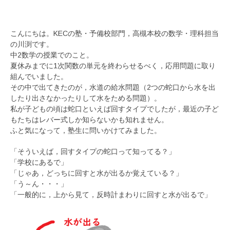
こんにちは。KECの塾・予備校部門，高槻本校の数学・理科担当
の川渕です。
中2数学の授業でのこと。
夏休みまでに1次関数の単元を終わらせるべく，応用問題に取り
組んでいました。
その中で出てきたのが，水道の給水問題（2つの蛇口から水を出
したり出さなかったりして水をためる問題）。
私が子どもの頃は蛇口といえば回すタイプでしたが，最近の子ど
もたちはレバー式しか知らないかも知れません。
ふと気になって，塾生に問いかけてみました。
「そういえば，回すタイプの蛇口って知ってる？」
「学校にあるで」
「じゃあ，どっちに回すと水が出るか覚えている？」
「う～ん・・・」
「一般的に，上から見て，反時計まわりに回すと水が出るで」