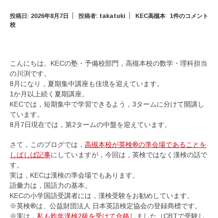
投稿日:
2026年8月7日
投稿者:
takatuki
KEC高槻本
1件のコメント
校
こんにちは。KECの塾・予備校部門，高槻本校の数学・理科担当
の川渕です。
8月になり，夏期集中講座も佳境を迎えています。
1か月以上続く夏期講座。
KECでは，短期集中で学習できるよう，3タームに分けて開講し
ています。
8月7日現在では，第2タームの中盤を迎えています。
さて，このブログでは，
高槻本校が英検®の準会場であることを
しばしば記事
にしていますが，今回は，英検ではなく漢検の話で
す。
実は，KECは漢検の準会場でもあります。
語彙力は，国語力の基本。
KECの小学国語受講者には，漢検受験をお勧めしています。
※英検®は、公益財団法人 日本英語検定協会の登録商標です。
※実は，
私も昨年漢検2級を受けて合格
しました（CBTで受験し