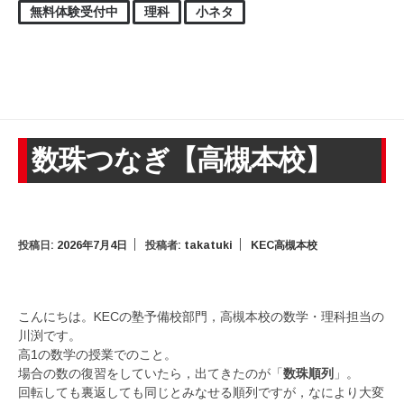
無料体験受付中
理科
小ネタ
数珠つなぎ【高槻本校】
投稿日:
2026年7月4日
投稿者:
takatuki
KEC高槻本校
こんにちは。KECの塾予備校部門，高槻本校の数学・理科担当の
川渕です。
高1の数学の授業でのこと。
場合の数の復習をしていたら，出てきたのが「
数珠順列
」。
回転しても裏返しても同じとみなせる順列ですが，なにより大変