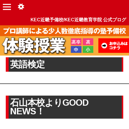
KEC近畿予備校/KEC近畿教育学院 公式ブログ
英語検定
石山本校よりGOOD
NEWS！