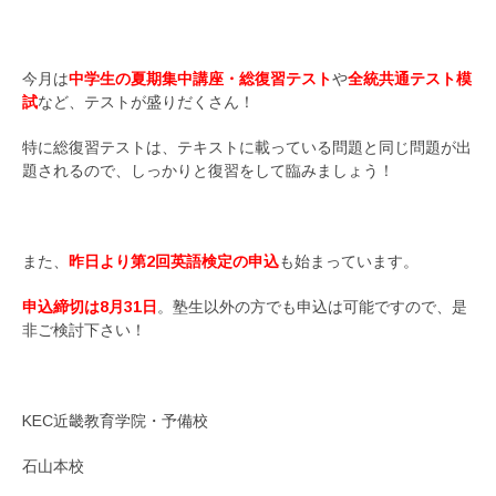
今月は
中学生の夏期集中講座・総復習テスト
や
全統共通テスト模
試
など、テストが盛りだくさん！
特に総復習テストは、テキストに載っている問題と同じ問題が出
題されるので、しっかりと復習をして臨みましょう！
また、
昨日より第2回英語検定の申込
も始まっています。
申込締切は8月31日
。塾生以外の方でも申込は可能ですので、是
非ご検討下さい！
KEC近畿教育学院・予備校
石山本校