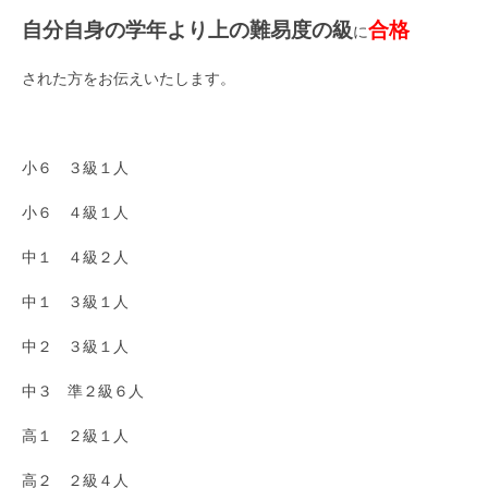
自分自身の学年より上の難易度の級
合格
に
された方をお伝えいたします。
小６ ３級１人
小６ ４級１人
中１ ４級２人
中１ ３級１人
中２ ３級１人
中３ 準２級６人
高１ ２級１人
高２ ２級４人