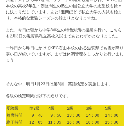
本校の高校3年生・朝昼間生の塾生の国公立大学の志望校も徐々
に決まりだしています。あと1週間ほどで私立大学の入試も始ま
り、本格的な受験シーズンの始まりとなりますね。
また、今日は朝から中学3年生の特色対策の授業を行い、こちら
も2月3日の滋賀県私立高校入試まであとわずかとなりました。
一昨日から昨日にかけてKEC石山本校のある滋賀県でも雪が降り
寒い日が続いていますが、まずは体調管理をしっかりと行いまし
ょう！
そんな中、明日1月23日は第3回 英語検定を実施します。
各級の検定時間は以下の通りです。
受験級
準2級
4級
2級
3級
5級
着席時間
9：40
9：50
13：30
14：00
14：00
終了時間
12：05
11：35
16：00
16：00
15：30