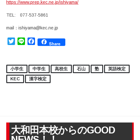
https://www.prep.kec.ne.jp/ishiyama/
TEL: 077-537-5861
mail：ishiyama@kec.ne.jp
Twitter
Line
Facebook
Share
小学生
中学生
高校生
石山
塾
英語検定
KEC
漢字検定
大和田本校からのGOOD
NEWS！！