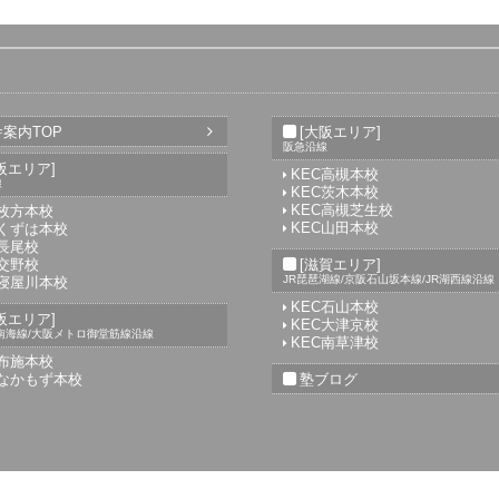
案内TOP
[大阪エリア]
阪急沿線
阪エリア]
KEC高槻本校
線
KEC茨木本校
KEC高槻芝生校
C枚方本校
KEC山田本校
Cくずは本校
C長尾校
C交野校
[滋賀エリア]
JR琵琶湖線/京阪石山坂本線/JR湖西線沿線
C寝屋川本校
KEC石山本校
阪エリア]
KEC大津京校
南海線/大阪メトロ御堂筋線沿線
KEC南草津校
C布施本校
Cなかもず本校
塾ブログ