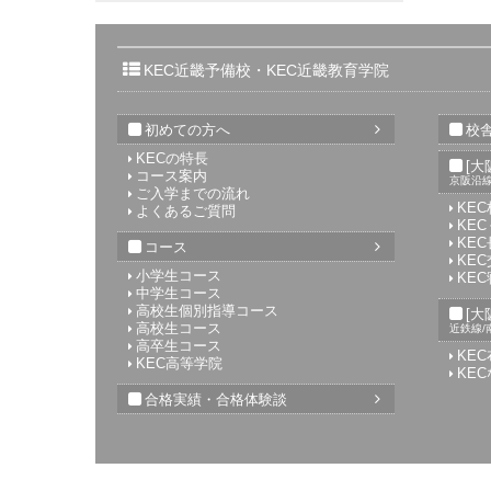
KEC近畿予備校・KEC近畿教育学院
初めての方へ
校舎
KECの特長
[大
コース案内
京阪沿
ご入学までの流れ
KE
よくあるご質問
KE
KE
コース
KE
小学生コース
KE
中学生コース
高校生個別指導コース
[大
高校生コース
近鉄線/
高卒生コース
KE
KEC高等学院
KE
合格実績・合格体験談