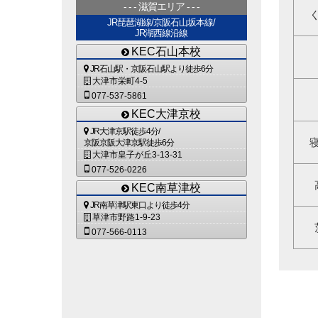
滋賀エリア
JR琵琶湖線/京阪石山坂本線/
JR湖西線沿線
KEC石山本校
JR石山駅・京阪石山駅より徒歩6分
大津市栄町4-5
077-537-5861
KEC大津京校
JR大津京駅徒歩4分/
京阪京阪大津京駅徒歩6分
大津市皇子が丘3-13-31
077-526-0226
KEC南草津校
JR南草津駅東口より徒歩4分
草津市野路1-9-23
077-566-0113