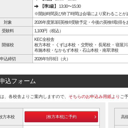
【準1級】
13:30〜15:30
※開始時間及び終了時間は会場により変わることが
対象
2026年度第3回英検®受験予定・今後の英検®取得
受験料
1,100円（税込）
KEC全校舎
開催校
枚方本校
・
くずは本校
・
交野校
・
長尾校
・
寝屋川
布施本校
・
なかもず本校
・
石山本校
・
南草津校
申込締切
2026年9月8日（火）
申込フォーム
は、各校舎よりご案内しますので、
そちらのお申込み用紙より
ご
枚方本校
[枚方本校]ご予約
高