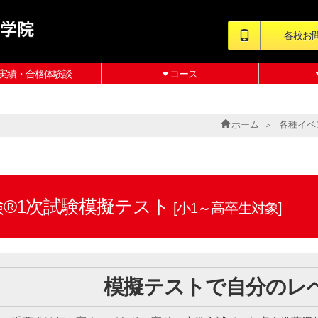
各校お
実績・合格体験談
コース
ホーム
各種イベ
検®1次試験模擬テスト
[小1～高卒生対象]
模擬テストで自分のレ