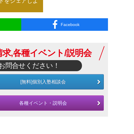
トを
シェアしよ
Facebook
求,各種イベント/説明会
お問合せください！
[無料]個別入塾相談会
各種イベント・説明会