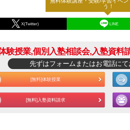
無料体験講座・受験/学習イベン
う！
X(Twitter)
LINE
体験授業,個別入塾相談会,
入塾資料請
先ずはフォームまたはお電話にて
[無料]体験授業
[無料]入塾資料請求