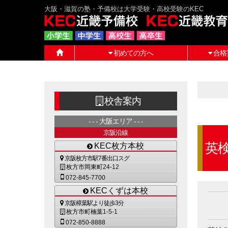
大阪・滋賀の塾・予備校は大学受験・高校受験のKEC
初めての方へ
合格
校舎案内
大阪エリア
京阪沿線
英
KEC枚方本校
京阪枚方市駅7番出口スグ
枚方市岡東町24-12
072-845-7700
KECくずは本校
京阪樟葉駅より徒歩3分
枚方市町楠葉1-5-1
072-850-8888