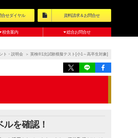
問合せダイヤル
資料請求＆お問合せ
校舎案内
総合お問合せ
ント・説明会
英検®1次試験模擬テスト[小1～高卒生対象]
ベルを確認！