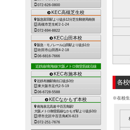
072-626-0800
KEC高槻芝生校
阪急富田駅より徒歩12分芝生郵便局南側
高槻市芝生町2-1-24
072-694-8822
KEC山田本校
阪急・モノレール山田駅より徒歩1分
吹田市山田西4-2-18
06-6816-7666
近鉄線/南海線/大阪メトロ御堂筋線沿線
KEC布施本校
各校
近鉄布施駅南出口徒歩3分
東大阪市足代2-5-19
06-6728-5588
※在校生
KECなかもず本校
南海泉北高速 中百舌鳥駅/
大阪メトロ御堂筋線なかもず駅より徒歩3分
堺市北区中百舌鳥町6-823
072-251-7676