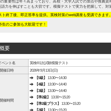
®の重要性は年々高まっており、高校・大学入試での加点や推薦資
英語力を伸ばすことも大切です。模擬テストで実力を把握して、対
スト終了後、即正答率を提供。英検対策のweb講座も受講できます
外生のご参加も大歓迎です！
概要
イベント名
英検®1次試験模擬テスト
開催日時
2026年9月13日(日)
【5級】
13:30〜14:30
【4級】
13:30〜14:40
【3級】
13:30〜14:40
【準2級】
13:30〜15:20
開催時間
【準2級プラス】
13:30〜15:20
【2級】
13:30〜15:20