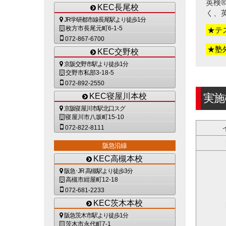
英検
KEC長尾校
く、
JR学研都市線長尾駅より徒歩1分
枚方市長尾元町6-1-5
★テ
072-867-6700
★塾
KEC交野校
京阪交野市駅より徒歩1分
交野市私部3-18-5
072-892-2550
KEC寝屋川本校
実施
京阪寝屋川市駅北口スグ
寝屋川市八坂町15-10
072-822-8111
阪急沿線
KEC高槻本校
阪急･JR 高槻駅より徒歩3分
高槻市紺屋町12-18
072-681-2233
KEC茨木本校
阪急茨木市駅より徒歩1分
茨木市永代町7-1