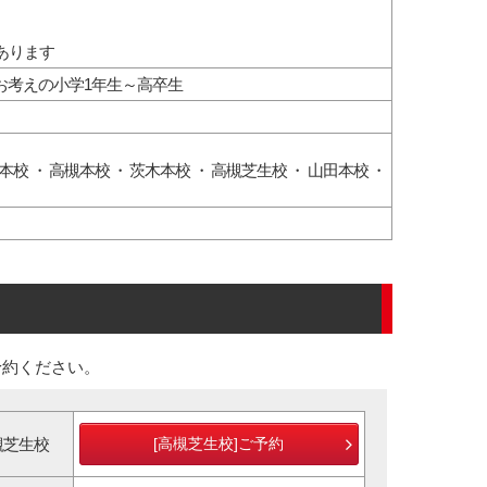
あります
をお考えの小学1年生～高卒生
本校
・
高槻本校
・
茨木本校
・
高槻芝生校
・
山田本校
・
予約ください。
槻芝生校
[高槻芝生校]ご予約