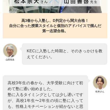
高3春から入塾し、D判定から関大合格！
自分に合った授業スタイルと個別のアドバイスで掴んだ
第一志望合格。
KECに入塾した時期と、そのきっかけを教
えてください。
山田先生
高校3年生の春から、大学受験に向けて初
めて塾に通い始めました。
松本さん
塾に入るタイミングとしては少し遅いです
が、高校1年生〜2年生の頃に塾に入って
も、性格上モチベーションが続かないと思