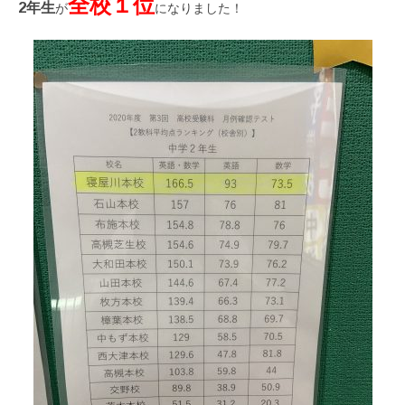
全校１位
2年生
が
になりました！