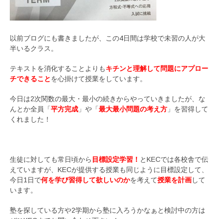
以前ブログにも書きましたが、この4日間は学校で未習の人が大
半いるクラス。
テキストを消化することよりも
キチンと理解して問題にアプロー
チできること
を心掛けて授業をしています。
今日は2次関数の最大・最小の続きからやっていきましたが、な
んとか全員「
平方完成
」や「
最大最小問題の考え方
」を習得して
くれました！
生徒に対しても常日頃から
目標設定学習！
とKECでは各校舎で伝
えていますが、KECが提供する授業も同じように目標設定して、
今日1日で
何を学び習得して欲しいのか
を考えて
授業を計画
して
います。
塾を探している方や2学期から塾に入ろうかなぁと検討中の方は