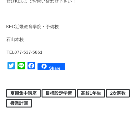
ぜひKECまでお問い合わせ下さい！
KEC近畿教育学院・予備校
石山本校
TEL077-537-5861
Twitter
Line
Facebook
Share
夏期集中講座
目標設定学習
高校1年生
2次関数
授業計画