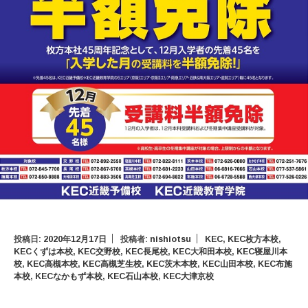
投稿日:
2020年12月17日
投稿者:
nishiotsu
KEC
,
KEC枚方本校
,
KECくずは本校
,
KEC交野校
,
KEC長尾校
,
KEC大和田本校
,
KEC寝屋川本
校
,
KEC高槻本校
,
KEC高槻芝生校
,
KEC茨木本校
,
KEC山田本校
,
KEC布施
本校
,
KECなかもず本校
,
KEC石山本校
,
KEC大津京校