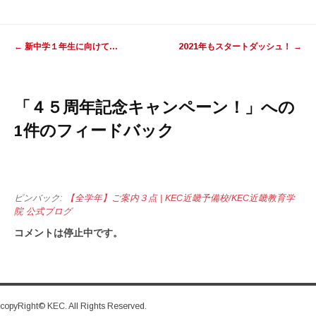
投稿ナビゲーション
←
新中学１年生に向けて…
2021年もスタートダッシュ！
→
「
４５周年記念キャンペーン！
」への
1件のフィードバック
ピンバック:
【全学年】ご案内３点 | KEC近畿予備校/KEC近畿教育学
院 公式ブログ
コメントは停止中です。
copyRight© KEC. All Rights Reserved.