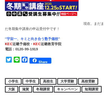
現在、まだま
だ冬期集中講座の申込受付中です！
“宇宙一、キミと向き合う塾予備校”
KEC
近畿予備校・
KEC
近畿教育学院
電話：0120-99-1919
Twitter
Line
Facebook
Share
小学生
中学生
高校生
大学受験
高校受験
大阪
滋賀
冬期講習
キャンペーン
短期講習