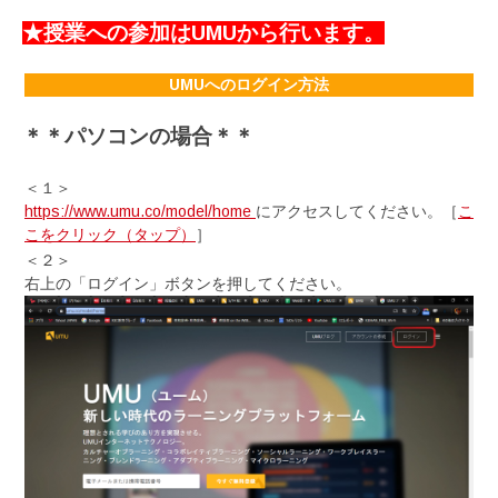
★授業への参加はUMUから行います。
UMUへのログイン方法
＊＊パソコンの場合＊＊
＜１＞
https://www.umu.co/model/home
にアクセスしてください。［
こ
こをクリック（タップ）
］
＜２＞
右上の「ログイン」ボタンを押してください。