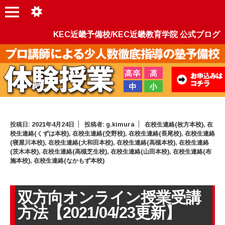
KEC近畿予備校/KEC近畿教育学院 公式ブログ
投稿日:
2021年4月24日
投稿者:
g.kimura
在校生連絡(枚方本校)
,
在
校生連絡(くずは本校)
,
在校生連絡(交野校)
,
在校生連絡(長尾校)
,
在校生連絡
(寝屋川本校)
,
在校生連絡(大和田本校)
,
在校生連絡(高槻本校)
,
在校生連絡
(茨木本校)
,
在校生連絡(高槻芝生校)
,
在校生連絡(山田本校)
,
在校生連絡(布
施本校)
,
在校生連絡(なかもず本校)
双方向オンライン授業受講
方法【2021/04/23更新】