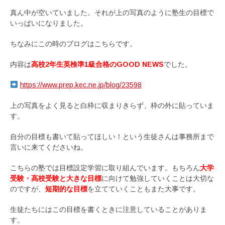
真ん中が空いていました。それが上の写真のように塾生の目標で
いっぱいになりました。
ちなみにこの時のブログはこちらです。
内容は
高校2年生英検準1級合格のGOOD NEWS
でした。
https://www.prep.kec.ne.jp/blog/23598
上の写真をよく見ると白枠に収まりきらず、枠の外に貼っていま
す。
自分の目標も書いて貼ってほしい！という生徒さんは事務所まで
言いに来てくださいね。
こちらの塾では目標設定学習に取り組んでいます。もちろん
大学
受験・高校受験と大きな目標
に向けて勉強していくことは大切な
のですが、
短期的な目標
を立てていくこともまた大事です。
生徒たちにはこの目標を書くときに注意していることがありま
す。