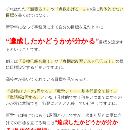
それはただ
『頑張る！』
や
『点数あげる！』
の様に
具体的でない
目標
を書くのではなく、
新学年になって事務所に来て自分の目標を見たときに
“達成したかどうかが分かる”
目標を設定す
るということです。
例えば
『英検〇級合格！』
や
『春期総復習テスト〇〇点！』
の様
に目標設定すると良いですよね。
高校生が書いてくれている目標を見てみると、
『英検のワーク2周する』
『数学チャート基本問題全て解く』
『単語帳1周する』
とかなり具体的です！何をいつまでにするの
かが常に意識でき、行動にどんどん移していけそうですよね。
新学年に向けてはもう1週間と少しですが、次また新たに夏に向
“達成したかどうかが分か
けての目標を立てる時には