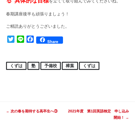
る”具体的
な目標
を立てて取り組んでみてくださいね。
春期講座後半も頑張りましょう！
ご精読ありがとうございました。
Twitter
Line
Facebook
Share
くずは
塾
予備校
樟葉
くずは
投稿ナビゲーション
←
次の春を期待する高卒生へ③
2021年度 第1回英語検定 申し込み
開始！
→