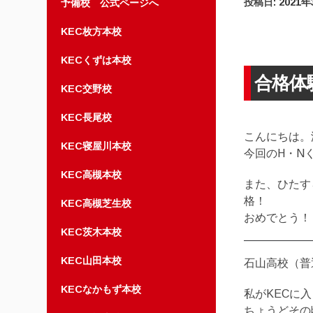
投稿日:
2021
予備校 公式ページへ
KEC枚方本校
KECくずは本校
合格体
KEC交野校
KEC長尾校
こんにちは。
KEC寝屋川本校
今回のH・N
KEC高槻本校
また、ひたす
格！
KEC高槻芝生校
おめでとう！
KEC茨木本校
KEC山田本校
石山高校（普
KECなかもず本校
私がKECに
ちょうどその