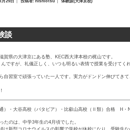
年3月29日
投稿者:
nishiotsu
体験談(大津京校)
験談
滋賀県の大津京にある塾、KEC西大津本校の梶山です。
くんですが、礼儀正しく、いつも明るい表情で授業を受けてく
ら自習室で頑張っていた一人です。実力がドンドン伸びてきて
！
通）・大谷高校（バタビア）・比叡山高校（Ⅱ類）合格 H・
入ったのは、中学3年生の4月頃でした。
頃は新型コロナウイルスの影響で学校が休校になり、受験生な