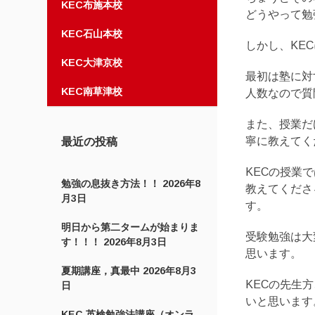
KEC布施本校
どうやって勉
KEC石山本校
しかし、KE
KEC大津京校
最初は塾に対
KEC南草津校
人数なので質
また、授業だ
寧に教えてく
最近の投稿
KECの授業
勉強の息抜き方法！！
2026年8
教えてくださ
月3日
す。
明日から第二タームが始まりま
受験勉強は大
す！！！
2026年8月3日
思います。
夏期講座，真最中
2026年8月3
KECの先生
日
いと思います
KEC 英検勉強法講座（オンラ