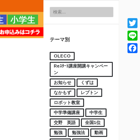
検索:
Twitt
テーマ別
Line
OLECO
Face
Reｽﾀｰﾄ講座開講キャンペー
ン
お知らせ
くずは
なかもず
レプトン
ロボット教室
中学準備講座
中学生
交野 英語
全国1位
勉強
勉強法
動画