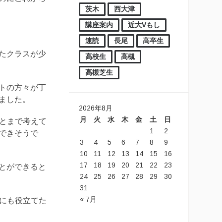
茨木
西大津
講座案内
近大Vもし
速読
長尾
高卒生
たクラスが少
高校生
高槻
高槻芝生
トの方々が丁
ました。
2026年8月
月
火
水
木
金
土
日
ことまで考えて
1
2
できそうで
3
4
5
6
7
8
9
10
11
12
13
14
15
16
17
18
19
20
21
22
23
とができると
24
25
26
27
28
29
30
31
« 7月
活にも役立てた