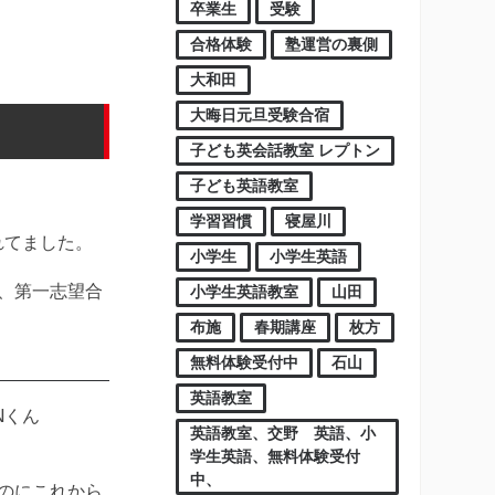
卒業生
受験
合格体験
塾運営の裏側
大和田
大晦日元旦受験合宿
子ども英会話教室 レプトン
子ども英語教室
学習習慣
寝屋川
れてました。
小学生
小学生英語
、第一志望合
小学生英語教室
山田
布施
春期講座
枚方
無料体験受付中
石山
英語教室
Nくん
英語教室、交野 英語、小
学生英語、無料体験受付
中、
のにこれから