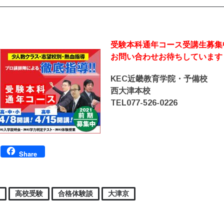
受験本科通年コ
ース受講生募集
お問い合わせお待ちしています
KEC近畿教育学院・予備校
西大津本校
TEL077-526-0226
Facebook
Share
塾
高校受験
合格体験談
大津京