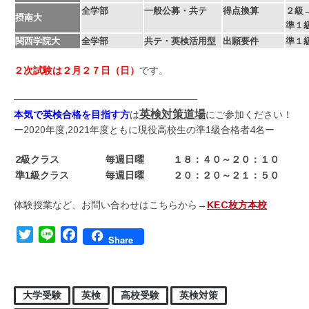
全学部
一般公募・共テ
得点換算
２級→
摂南大
準１級
関西学院大
全学部
共テ・英検活用型
出願要件
準１級
２次試験は２月２７日（日）
です。
———————————————————
英検対策道場
本気で英検合格を目指す方
は
にご参加ください！
ー2020年度,2021年度ともに現役高校生の準1級合格者4名ー
2級クラス
毎週日曜
１８：４０～２０：１０
準1級クラス
毎週日曜
２０：２０～２１：５０
体験授業など、お問い合わせはこちらから→
KEC枚方本校
Twitter
Line
Facebook
Share
大学受験
英検
高校受験
英検対策