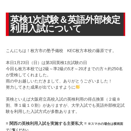
英検1次試験＆英語外部検定
利用入試について
こんにちは！枚方市の塾予備校 KEC枚方本校の藤原です。
本日1月23日（日）は第3回英検1次試験の日
今回も枚方本校では2級～準2級の5才～20才までの方々約250名
が受検してくれました。
雨の中お越しいただきまして、ありがとうございました！
努力してきた成果が出ていますように
英検といえば大阪府立高校入試の英検利用の得点換算（２級８
割、準１級１０割）がありますが、大学入試でも英語外部検定試
験を利用した入試方式が多数あります。
≡ 関西の英検利用入試を実施する主要私大 ≡
※スマホの場合は横画面
でご覧ください