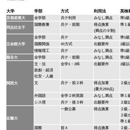
大学
学部
方式
利用法
英検
京都産業大
全学部
共テ利用
みなし満点
準1級
国際教養
共テ・前期
得点換算
準１
同志社女子
(満点の９割)
全学部
共テ
みなし満点
準1
立命館大学
国際関係
IR方式
出願要件
2級
情報理工
共テ
みなし満点
準1
龍谷大
全学部
共テ・前期
みなし満点
準1
文・法
全学1・2科
出願要件
2級以
政創・
経済
社安・人健
文
共テ・前２科
得点加算
２級か
関西大
(最大200点)
外国語
全学２科英国
みなし満点
準１級
シス理
共テ・後３科
出願要件
２級以
一般公募
得点換算
２級→
２級か
近畿大
準１級
国際
前Ａ
得点換算
２級→