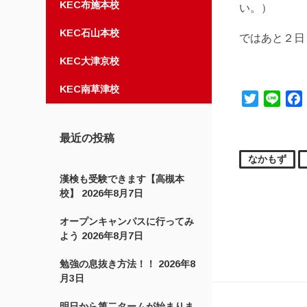
KEC布施本校
い。）
KEC石山本校
ではあと２日
KEC大津京校
KEC南草津校
Twitter
Line
最近の投稿
なかもず
漢検も受験できます【高槻本
校】
2026年8月7日
オープンキャンパスに行ってみ
よう
2026年8月7日
勉強の息抜き方法！！
2026年8
月3日
投稿ナ
明日から第二タームが始まりま