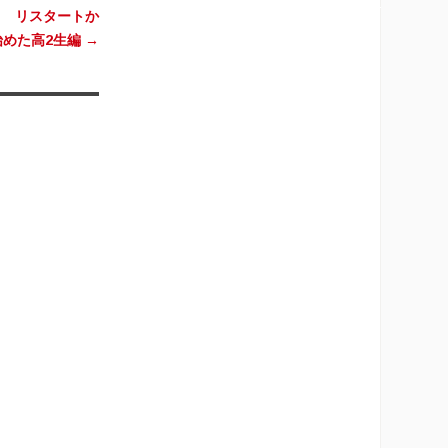
８ リスタートか
始めた高2生編
→