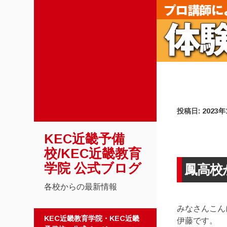
投稿日:
2023
KEC近畿予備
校/KEC近畿教育
学院 公式ブログ
鳳高校
各校からの最新情報
みなさんこん
コンテンツへスキップ
KEC近畿教育学院・KEC近畿
伊藤です。