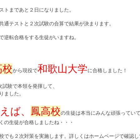
ストまであと２日になりました。
共通テストと２次試験の合算で結果が決まります。
で逆転合格をする生徒がいますね。
高校
和歌山大学
から現役で
に合格しました！
次試験で本領を発揮して、
りました。
えば、
鳳高校
の生徒は本当にみんな頑張ってい
くの生徒が合格しましたね・・・
校でも２次対策を実施します。詳しくはホームページで確認し