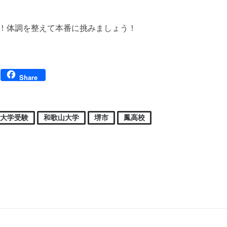
！体調を整えて本番に挑みましょう！
Facebook
Share
大学受験
和歌山大学
堺市
鳳高校
ビゲーション