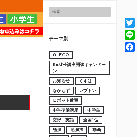
検索:
Twitt
テーマ別
Line
OLECO
Face
Reｽﾀｰﾄ講座開講キャンペー
ン
お知らせ
くずは
なかもず
レプトン
ロボット教室
中学準備講座
中学生
交野 英語
全国1位
勉強
勉強法
動画