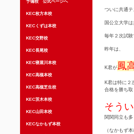
予備校 公式ページへ
ついに共通テ
KEC枚方本校
国公立大学は
KECくずは本校
毎年２次試験
KEC交野校
昨年は、
KEC長尾校
KEC寝屋川本校
鳳
K君が
KEC高槻本校
K君は特に２
KEC高槻芝生校
合格を勝ち取
KEC茨木本校
そうい
KEC山田本校
関関同立も多
KECなかもず本校
（なかもず本