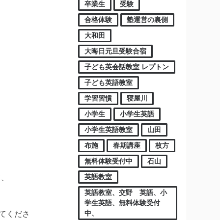
卒業生
受験
合格体験
塾運営の裏側
大和田
大晦日元旦受験合宿
子ども英会話教室 レプトン
子ども英語教室
学習習慣
寝屋川
小学生
小学生英語
小学生英語教室
山田
布施
春期講座
枚方
無料体験受付中
石山
英語教室
て、
英語教室、交野 英語、小
学生英語、無料体験受付
中、
てくださ