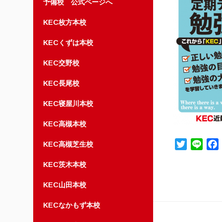
予備校 公式ページへ
KEC枚方本校
KECくずは本校
KEC交野校
KEC長尾校
KEC寝屋川本校
KEC高槻本校
Twitter
Line
KEC高槻芝生校
KEC茨木本校
KEC山田本校
KECなかもず本校
投稿ナ