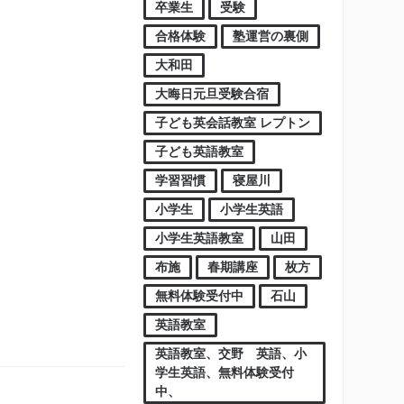
卒業生
受験
合格体験
塾運営の裏側
大和田
大晦日元旦受験合宿
子ども英会話教室 レプトン
子ども英語教室
学習習慣
寝屋川
小学生
小学生英語
小学生英語教室
山田
布施
春期講座
枚方
無料体験受付中
石山
英語教室
英語教室、交野 英語、小
学生英語、無料体験受付
中、