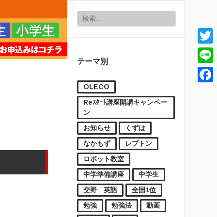
検索:
Twitt
テーマ別
Line
OLECO
Face
Reｽﾀｰﾄ講座開講キャンペー
ン
お知らせ
くずは
なかもず
レプトン
ロボット教室
中学準備講座
中学生
交野 英語
全国1位
勉強
勉強法
動画