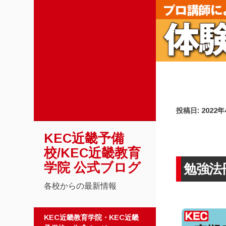
投稿日:
2022
KEC近畿予備
校/KEC近畿教育
学院 公式ブログ
勉強法
各校からの最新情報
コンテンツへスキップ
KEC近畿教育学院・KEC近畿