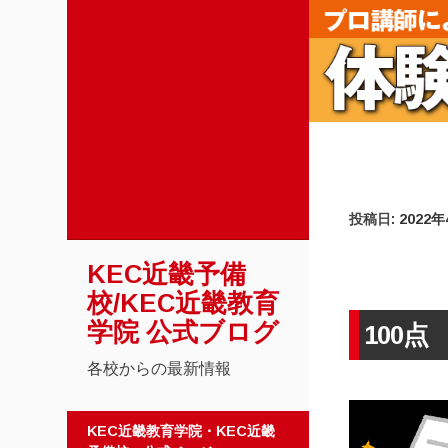
投稿日:
2022
KEC近畿予備
校/KEC近畿教育
学院 公式ブログ
100点
各校からの最新情報
コンテンツへスキップ
KEC近畿教育学院・KEC近畿