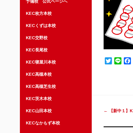
予備校 公式ページへ
KEC枚方本校
KECくずは本校
KEC交野校
KEC長尾校
Twitter
Line
KEC寝屋川本校
KEC高槻本校
KEC高槻芝生校
投稿ナ
KEC茨木本校
KEC山田本校
←
【新中１】K
KECなかもず本校