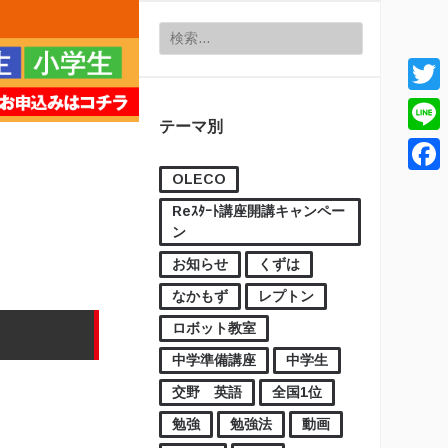
検索:
Twitt
テーマ別
Line
OLECO
Face
Reｽﾀｰﾄ講座開講キャンペー
ン
お知らせ
くずは
なかもず
レプトン
ロボット教室
中学準備講座
中学生
交野 英語
全国1位
勉強
勉強法
動画