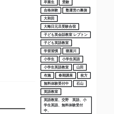
卒業生
受験
合格体験
塾運営の裏側
大和田
大晦日元旦受験合宿
子ども英会話教室 レプトン
子ども英語教室
学習習慣
寝屋川
小学生
小学生英語
小学生英語教室
山田
布施
春期講座
枚方
無料体験受付中
石山
英語教室
英語教室、交野 英語、小
学生英語、無料体験受付
中、