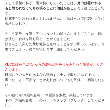
そして最後に私が一番大切にしていたことは、
努力は報われる、
もし報われなくても頑張ることに価値がある
と考え続けたことで
す。
綺麗事だと思われるかもしれませんが、私はそれで同志社大学に
合格しました。
先生や家族、友達、アシスタントの皆さんに支えてもらい、時に
は涙し、合格を勝ち取ることができました。
皆さんが充実した受験勉強を送れることを切に願っています。合
格できるよう、努力を惜しまず、頑張ってください。
KECには毎年E判定からの逆転合格をつかみとった生徒がたくさ
んいます。
目指したい大学があるなら諦めずに全力で取り組んでほしい。
困ったこと・不安なことがあればいつでもお気軽にご相談くださ
い！
その他にも”大逆転合格！”体験談を多数、掲載しています。
下の「大逆転合格！」のバナーをタップ（クリック）してくださ
い。