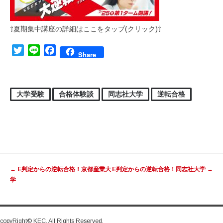
⇧夏期集中講座の詳細はここをタップ(クリック)⇧
Twitter
Line
Facebook
Share
大学受験
合格体験談
同志社大学
逆転合格
投稿ナビゲーション
←
E判定からの逆転合格！京都産業大
E判定からの逆転合格！同志社大学
→
学
copyRight© KEC. All Rights Reserved.