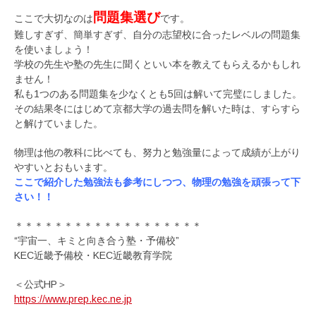
問題集選び
ここで大切なのは
です。
難しすぎず、簡単すぎず、自分の志望校に合ったレベルの問題集
を使いましょう！
学校の先生や塾の先生に聞くといい本を教えてもらえるかもしれ
ません！
私も1つのある問題集を少なくとも5回は解いて完璧にしました。
その結果冬にはじめて京都大学の過去問を解いた時は、すらすら
と解けていました。
物理は他の教科に比べても、努力と勉強量によって成績が上がり
やすいとおもいます。
ここで紹介した勉強法も参考にしつつ、物理の勉強を頑張って下
さい！！
＊＊＊＊＊＊＊＊＊＊＊＊＊＊＊＊＊＊＊
“宇宙一、キミと向き合う塾・予備校”
KEC近畿予備校・KEC近畿教育学院
＜公式HP＞
https://www.prep.kec.ne.jp