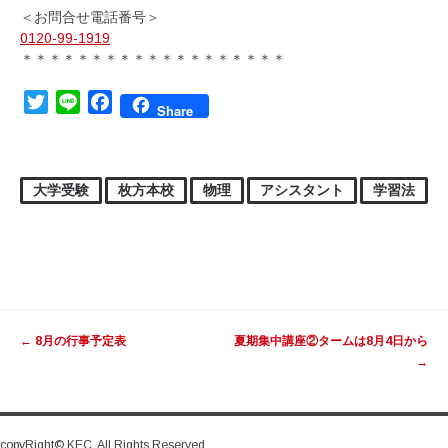
＜お問合せ電話番号＞
0120-99-1919
＊＊＊＊＊＊＊＊＊＊＊＊＊＊＊＊＊＊＊
Twitter
Line
Facebook
Share
大学受験
枚方本校
物理
アシスタント
学習法
投稿ナビゲーション
←
8月の行事予定表
夏期集中講座②タームは8月4日から
→
copyRight© KEC. All Rights Reserved.