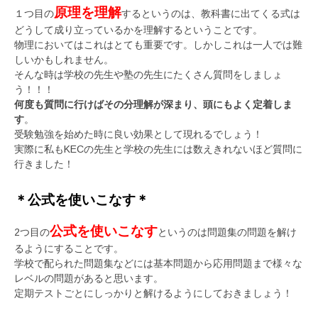
原理を理解
１つ目の
するというのは、教科書に出てくる式は
どうして成り立っているかを理解するということです。
物理においてはこれはとても重要です。しかしこれは一人では難
しいかもしれません。
そんな時は学校の先生や塾の先生にたくさん質問をしましょ
う！！！
何度も質問に行けばその分理解が深まり、頭にもよく定着しま
す
。
受験勉強を始めた時に良い効果として現れるでしょう！
実際に私もKECの先生と学校の先生には数えきれないほど質問に
行きました！
＊公式を使いこなす＊
公式を使いこなす
2つ目の
というのは問題集の問題を解け
るようにすることです。
学校で配られた問題集などには基本問題から応用問題まで様々な
レベルの問題があると思います。
定期テストごとにしっかりと解けるようにしておきましょう！