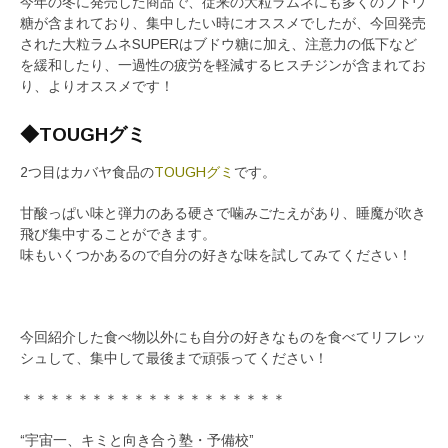
今年の冬に発売した商品で、従来の大粒ラムネにも多くのブドウ
糖が含まれており、集中したい時にオススメでしたが、今回発売
された大粒ラムネSUPERはブドウ糖に加え、注意力の低下など
を緩和したり、一過性の疲労を軽減するヒスチジンが含まれてお
り、よりオススメです！
◆TOUGHグミ
2つ目はカバヤ食品の
TOUGHグミ
です。
甘酸っぱい味と弾力のある硬さで噛みごたえがあり、睡魔が吹き
飛び集中することができます。
味もいくつかあるので自分の好きな味を試してみてください！
今回紹介した食べ物以外にも自分の好きなものを食べてリフレッ
シュして、集中して最後まで頑張ってください！
＊＊＊＊＊＊＊＊＊＊＊＊＊＊＊＊＊＊＊
“宇宙一、キミと向き合う塾・予備校”