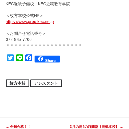
KEC近畿予備校・KEC近畿教育学院
＜枚方本校公式HP＞
https://www.prep.kec.ne.jp
＜お問合せ電話番号＞
072-845-7700
＊＊＊＊＊＊＊＊＊＊＊＊＊＊＊＊＊＊＊
Twitter
Line
Facebook
Share
枚方本校
アシスタント
投稿ナビゲーション
←
全員合格！！
3月の高2の時間割【高槻本校】
→